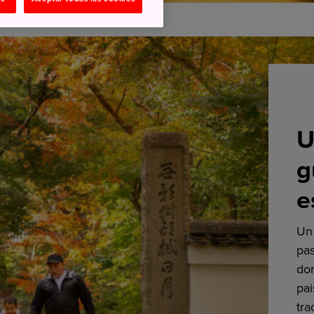
U
g
e
Un 
pas
don
pai
tra