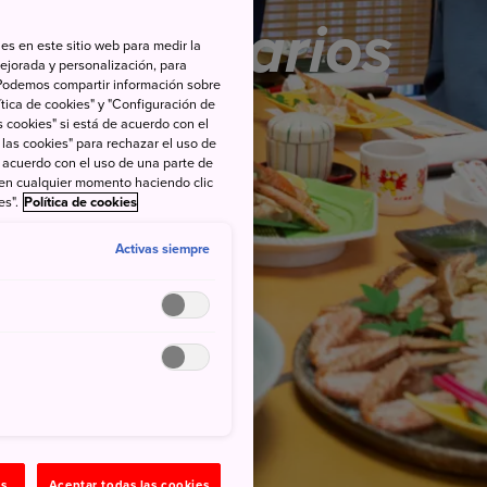
Itinerarios
es en este sitio web para medir la
ejorada y personalización, para
s. Podemos compartir información sobre
tica de cookies" y "Configuración de
 cookies" si está de acuerdo con el
 las cookies" para rechazar el uso de
de acuerdo con el uso de una parte de
 en cualquier momento haciendo clic
es".
Política de cookies
Activas siempre
as
Aceptar todas las cookies