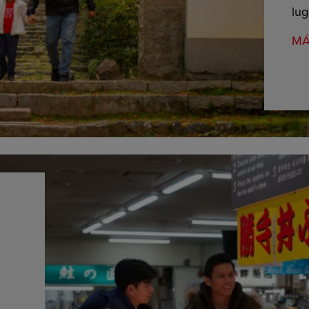
lug
MÁ