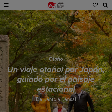
Otoño
Un viaje otoñal por Japón,
guiado por el paisaje
estacional
De Kanto a Kansai