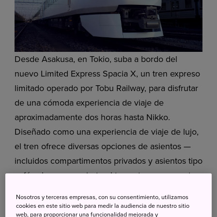
Desde Asakusa, en Tokio, suba a bordo del
nuevo Limited Express Spacia X, un tren expreso
limitado operado por Tobu Railway, para disfrutar
de una cómoda experiencia de viaje de
aproximadamente dos horas hasta Nikko.
Diseñado como una experiencia de viaje de lujo,
el tren ofrece diversas opciones de asientos —
incluidos compartimentos privados y asientos tipo
sofá—, lo que convierte el trayecto en una parte
destacada del viaje.
Nosotros y terceras empresas, con su consentimiento, utilizamos
cookies en este sitio web para medir la audiencia de nuestro sitio
web, para proporcionar una funcionalidad mejorada y