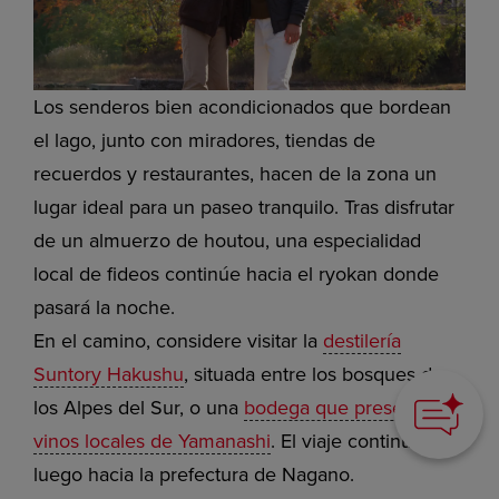
Los senderos bien acondicionados que bordean
el lago, junto con miradores, tiendas de
recuerdos y restaurantes, hacen de la zona un
lugar ideal para un paseo tranquilo. Tras disfrutar
de un almuerzo de houtou, una especialidad
local de fideos continúe hacia el ryokan donde
pasará la noche.
En el camino, considere visitar la
destilería
How can we
help you?
Suntory Hakushu
, situada entre los bosques de
los Alpes del Sur, o una
bodega que presente los
vinos locales de Yamanashi
. El viaje continúa
luego hacia la prefectura de Nagano.