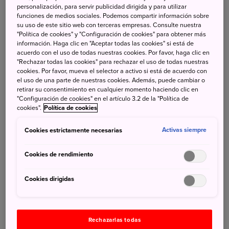
personalización, para servir publicidad dirigida y para utilizar
funciones de medios sociales. Podemos compartir información sobre
su uso de este sitio web con terceras empresas. Consulte nuestra
"Política de cookies" y "Configuración de cookies" para obtener más
información. Haga clic en "Aceptar todas las cookies" si está de
acuerdo con el uso de todas nuestras cookies. Por favor, haga clic en
"Rechazar todas las cookies" para rechazar el uso de todas nuestras
cookies. Por favor, mueva el selector a activo si está de acuerdo con
el uso de una parte de nuestras cookies. Además, puede cambiar o
retirar su consentimiento en cualquier momento haciendo clic en
"Configuración de cookies" en el artículo 3.2 de la "Política de
cookies".
Política de cookies
Cookies estrictamente necesarias
Activas siempre
Disfrute de una comida temprana con un ekiben,
una caja de comida preparada que se vende en
Cookies de rendimiento
las estaciones de tren, mientras observa el
Cookies dirigidas
paisaje desde la ventana, o visite la cafetería a
bordo en el coche 1 para degustar dulces y
bebidas inspirados en las regiones que recorre la
Rechazarlas todas
ruta.