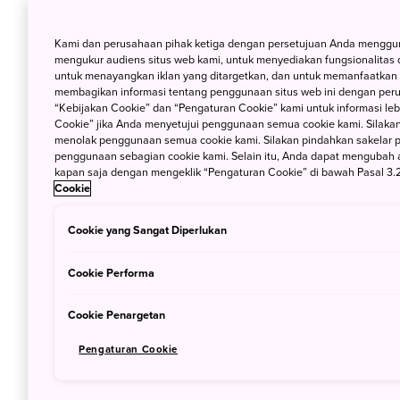
receh dan cengeng banget
akutuh
.
Sora Terrace
Kami dan perusahaan pihak ketiga dengan persetujuan Anda mengguna
mengukur audiens situs web kami, untuk menyediakan fungsionalitas d
untuk menayangkan iklan yang ditargetkan, dan untuk memanfaatkan f
Setelah sarapan di Hotel Takagawa temp
membagikan informasi tentang penggunaan situs web ini dengan perus
“Kebijakan Cookie” dan “Pengaturan Cookie” kami untuk informasi lebi
menginap, kami pun menuju ke Sora Terra
Cookie” jika Anda menyetujui penggunaan semua cookie kami. Silakan
menolak penggunaan semua cookie kami. Silakan pindahkan sakelar pem
di atas awan. Bayangin kamu bisa
seruput
penggunaan sebagian cookie kami. Selain itu, Anda dapat mengubah 
awan, dan ini hanya terjadi di musim dingin
kapan saja dengan mengeklik “Pengaturan Cookie” di bawah Pasal 3.2
Cookie
Cookie yang Sangat Diperlukan
Cookie Performa
Cookie Penargetan
Pengaturan Cookie