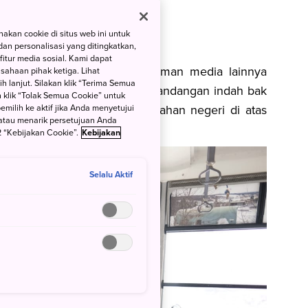
kan cookie di situs web ini untuk
an personalisasi yang ditingkatkan,
itur media sosial. Kami dapat
at aku dan bersama teman-teman media lainnya
ahaan pihak ketiga. Lihat
h lanjut. Silakan klik “Terima Semua
ce yang terkenal dengan pemandangan indah bak
 klik “Tolak Semua Cookie” untuk
ilih ke aktif jika Anda menyetujui
kopi sambil menikmati keindahan negeri di atas
atau menarik persetujuan Anda
aja
,
lho
.
 “Kebijakan Cookie”.
Kebijakan
Selalu Aktif