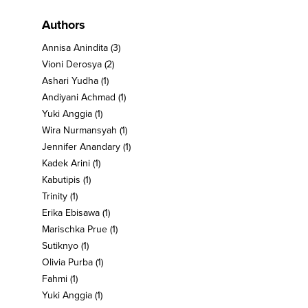
Authors
Annisa Anindita
(3)
Vioni Derosya
(2)
Ashari Yudha
(1)
Andiyani Achmad
(1)
Yuki Anggia
(1)
Wira Nurmansyah
(1)
Jennifer Anandary
(1)
Kadek Arini
(1)
Kabutipis
(1)
Trinity
(1)
Erika Ebisawa
(1)
Marischka Prue
(1)
Sutiknyo
(1)
Olivia Purba
(1)
Fahmi
(1)
Yuki Anggia
(1)