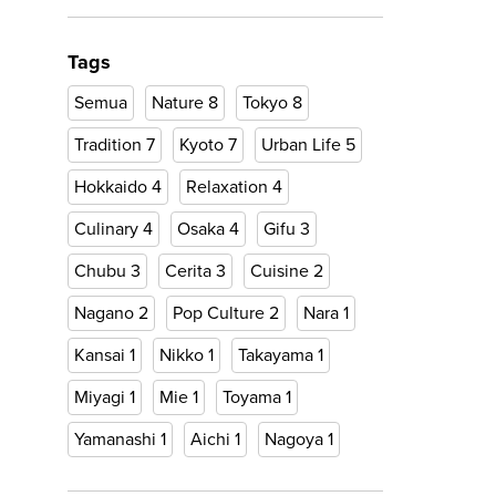
Tags
Semua
Nature
8
Tokyo
8
Tradition
7
Kyoto
7
Urban Life
5
Hokkaido
4
Relaxation
4
Culinary
4
Osaka
4
Gifu
3
Chubu
3
Cerita
3
Cuisine
2
Nagano
2
Pop Culture
2
Nara
1
Kansai
1
Nikko
1
Takayama
1
Miyagi
1
Mie
1
Toyama
1
Yamanashi
1
Aichi
1
Nagoya
1