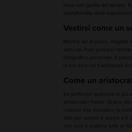
linea con quelle del tempo. T
approfondite delle esposizion
Vestirsi come un 
Mentre sei al parco, ritagliati
samurai. Puoi provare l'armatu
fotografico personale. Il parco
la tua mira nel tradizionale tir
Come un aristocra
Se preferisci qualcosa di più s
aristocratici Heian. Grazie allo 
costumi che ricordano la cort
abiti per uomini e donne e il s
che vuoi e scattare tutte le f