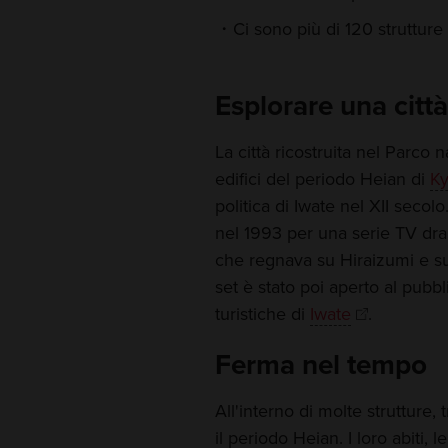
Ci sono più di 120 strutture
Esplorare una citt
La città ricostruita nel Parco n
edifici del periodo Heian di
Ky
politica di Iwate nel XII secolo
nel 1993 per una serie TV dr
che regnava su Hiraizumi e sul
set è stato poi aperto al pubbl
turistiche di
Iwate
.
Ferma nel tempo
All'interno di molte strutture, 
il periodo Heian. I loro abiti, 