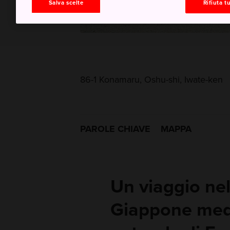
Salva scelte
Rifiuta tu
86-1 Konamaru, Oshu-shi, Iwate-ken
PAROLE CHIAVE
MAPPA
Un viaggio nel
Giappone medi