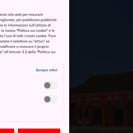
questo sito web per misurare
migliorate, per pubblicare pubblicità
 le informazioni sull'utilizzo di
la nostra "Politica sui cookie" e le
a l'uso di tutti i nostri cookie. Fare
postate il selettore su "attivo" se
modificare o revocare il proprio
all'articolo 3.2 della "Politica sui
Sempre attivi