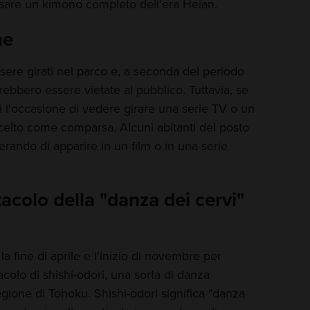
ssare un kimono completo dell'era Heian.
ne
sere girati nel parco e, a seconda del periodo
otrebbero essere vietate al pubblico. Tuttavia, se
i l'occasione di vedere girare una serie TV o un
scelto come comparsa. Alcuni abitanti del posto
ando di apparire in un film o in una serie
tacolo della "danza dei cervi"
la fine di aprile e l'inizio di novembre per
acolo di shishi-odori, una sorta di danza
regione di Tohoku. Shishi-odori significa "danza