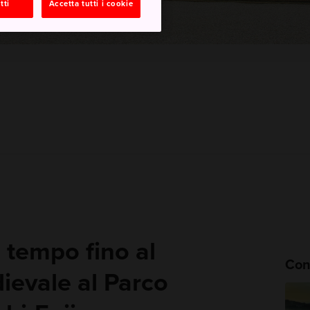
tti
Accetta tutti i cookie
 tempo fino al
Cons
evale al Parco