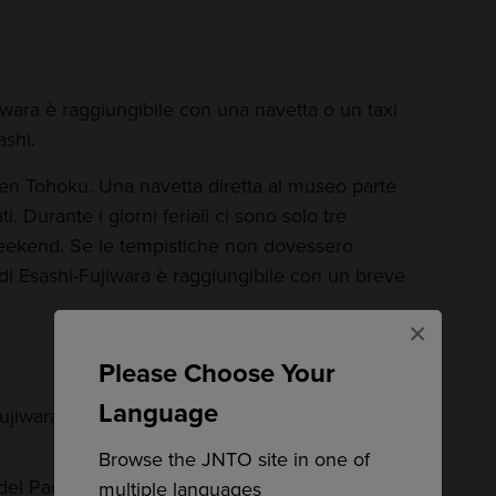
jiwara è raggiungibile con una navetta o un taxi
ashi.
sen Tohoku. Una navetta diretta al museo parte
ati. Durante i giorni feriali ci sono solo tre
weekend. Se le tempistiche non dovessero
 di Esashi-Fujiwara è raggiungibile con un breve
×
Please Choose Your
Language
Fujiwara fu costruito nel 1993 per una serie tv
Browse the JNTO site in one of
el Padiglione d'oro del Tempio di Chuson-ji
multiple languages