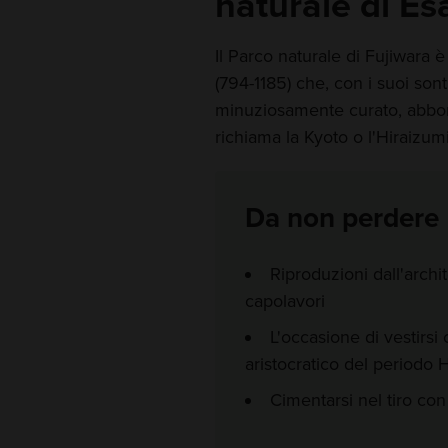
naturale di Es
Il Parco naturale di Fujiwara è
(794-1185) che, con i suoi son
minuziosamente curato, abbonda
richiama la Kyoto o l'Hiraizum
Da non perdere
Riproduzioni dall'arch
capolavori
L'occasione di vestirs
aristocratico del periodo 
Cimentarsi nel tiro con 