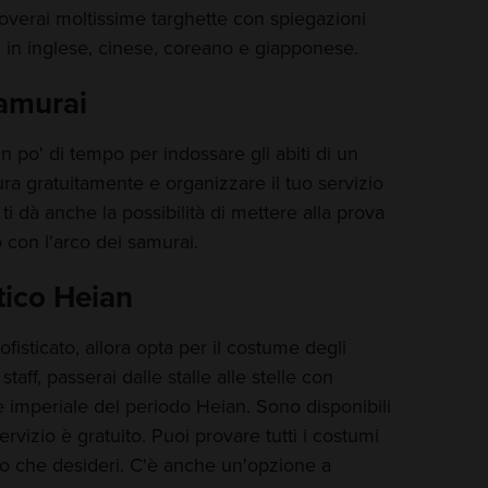
roverai moltissime targhette con spiegazioni
i in inglese, cinese, coreano e giapponese.
samurai
 un po' di tempo per indossare gli abiti di un
ra gratuitamente e organizzare il tuo servizio
 ti dà anche la possibilità di mettere alla prova
o con l'arco dei samurai.
tico Heian
ofisticato, allora opta per il costume degli
staff, passerai dalle stalle alle stelle con
e imperiale del periodo Heian. Sono disponibili
ervizio è gratuito. Puoi provare tutti i costumi
oto che desideri. C'è anche un'opzione a