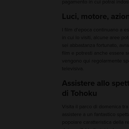
pagamento in cui potrai indo
Luci, motore, azio
I film d'epoca continuano a es
in cui lo visiti, alcune aree p
sei abbastanza fortunato, avra
film e potresti anche essere 
vengono qui regolarmente sper
televisiva.
Assistere allo spet
di Tohoku
Visita il parco di domenica tra 
assistere a un fantastico spett
popolare caratteristica della 