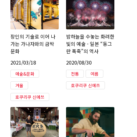
장인의 기술로 이어 나
밤하늘을 수놓는 화려한
가는 가나자와의 금박
빛의 예술 - 일본 “동그
문화
란 폭죽”의 역사
2021/03/18
2020/08/30
예술&문화
전통
여름
겨울
호쿠리쿠 신에쓰
호쿠리쿠 신에쓰