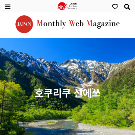
호쿠리쿠 신에쓰