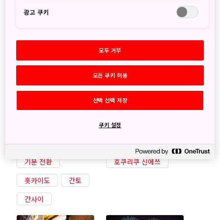
호쿠리쿠 신에쓰
호쿠리쿠 신에쓰
광고 쿠키
모두 거부
모든 쿠키 허용
강에서 온천까지, 일본
니가타현 도카마치 지역
국립공원의 색다른 물
에서 현대 미술사를 만
선택 선택 저장
체험
나다
2024/07/30
2021/12/24
쿠키 설정
자연&야외
예술&문화
기분 전환
호쿠리쿠 신에쓰
홋카이도
간토
간사이