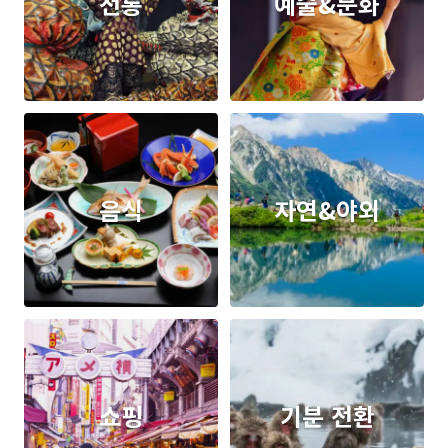
전통
예술&문화
음식
자연&야외
쇼핑
기분 전환