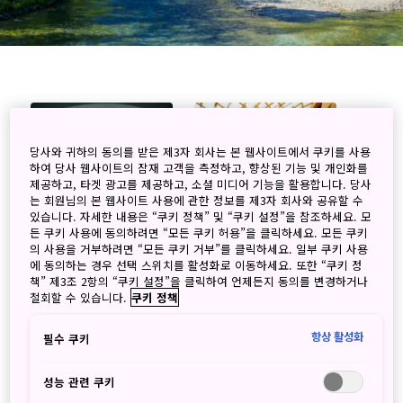
당사와 귀하의 동의를 받은 제3자 회사는 본 웹사이트에서 쿠키를 사용
하여 당사 웹사이트의 잠재 고객을 측정하고, 향상된 기능 및 개인화를
제공하고, 타겟 광고를 제공하고, 소셜 미디어 기능을 활용합니다. 당사
는 회원님의 본 웹사이트 사용에 관한 정보를 제3자 회사와 공유할 수
있습니다. 자세한 내용은 “쿠키 정책” 및 “쿠키 설정”을 참조하세요. 모
자연과 종교와의 만남,
일본의 온천, 종류와 효
든 쿠키 사용에 동의하려면 “모든 쿠키 허용”을 클릭하세요. 모든 쿠키
다테야마 산악신앙
능에 대해서
의 사용을 거부하려면 “모든 쿠키 거부”를 클릭하세요. 일부 쿠키 사용
에 동의하는 경우 선택 스위치를 활성화로 이동하세요. 또한 “쿠키 정
2024/12/11
2024/09/19
책” 제3조 2항의 “쿠키 설정”을 클릭하여 언제든지 동의를 변경하거나
철회할 수 있습니다.
쿠키 정책
전통
자연&야외
항상 활성화
필수 쿠키
예술&문화
기분 전환
자연&야외
도호쿠
간토
성능 관련 쿠키