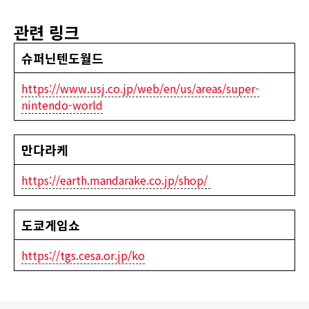
관련 링크
슈퍼닌텐도월드
https://www.usj.co.jp/web/en/us/areas/super-
nintendo-world
만다라케
https://earth.mandarake.co.jp/shop/
도쿄게임쇼
https://tgs.cesa.or.jp/ko