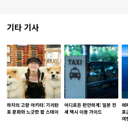
기타 기사
하치의 고향 아키타: 기리탄
어디로든 편안하게: 일본 전
에
포 문화와 느긋한 팜 스테이
세 택시 이용 가이드
포근
여