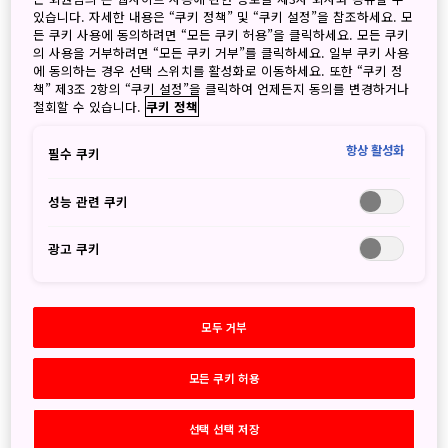
있습니다. 자세한 내용은 “쿠키 정책” 및 “쿠키 설정”을 참조하세요. 모
든 쿠키 사용에 동의하려면 “모든 쿠키 허용”을 클릭하세요. 모든 쿠키
의 사용을 거부하려면 “모든 쿠키 거부”를 클릭하세요. 일부 쿠키 사용
에 동의하는 경우 선택 스위치를 활성화로 이동하세요. 또한 “쿠키 정
책” 제3조 2항의 “쿠키 설정”을 클릭하여 언제든지 동의를 변경하거나
철회할 수 있습니다.
쿠키 정책
항상 활성화
필수 쿠키
초보자에게 신세계를 선사하는 아키하바라!
성능 관련 쿠키
줄여서 ‘아키바’라고도 불리는
아키하바라
는 두말할 것 없이
광고 쿠키
도쿄
의 게임과 오타쿠 문화의 성지입니다. 한때는 가전제품으
로 더 유명했지만, 이제는 게이머와 일본 오타쿠 문화의 팬들
이 현대적인 골목과 대형 상점을 놀이터처럼 누비고 있지요.
모두 거부
리듬 게임과 인형 뽑기, 카드 수집 게임 등 온갖 종류의 최첨단
게임 기기를 갖춘 오락실을 방문해 보세요.
모든 쿠키 허용
하지만, 아키바는 과거의 영광도 잊지 않았습니다. 레트로 게
임의 천국으로서 빈티지 콘솔과 카트리지, 액세서리 등을 취급
선택 선택 저장