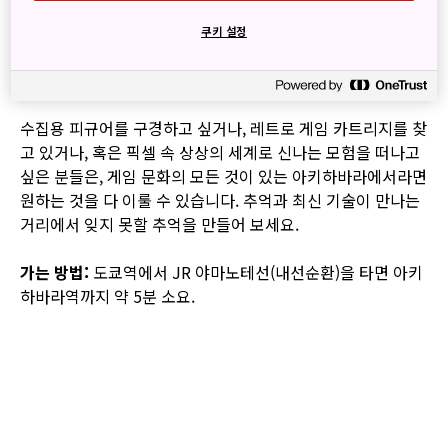
하는 전문 가게는 물론 1990년대와 2000년대 초반의 고전 게
임 기기가 늘어선 오락실도 찾아볼 수 있습니다. 이처럼 아키
쿠키 설정
바는 현지인과 해외 관광객 모두가 게임 세상으로 추억 여행을
떠날 수 있는 최고의 여행지입니다.
수집용 피규어를 구경하고 싶거나, 레트로 게임 카트리지를 찾
고 있거나, 혹은 픽셀 속 상상의 세계로 신나는 모험을 떠나고
싶은 분들은, 게임 문화의 모든 것이 있는 아키하바라에서라면
원하는 것을 다 이룰 수 있습니다. 추억과 최신 기술이 만나는
거리에서 잊지 못할 추억을 만들어 보세요.
가는 방법:
도쿄역에서 JR 야마노테선(내선순환)을 타면 아키
하바라역까지 약 5분 소요.