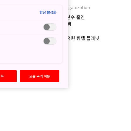
JNTO - Japan National Tourism Organization
항상 활성화
JTBC 예능프로그램과 타이업: 이보미 선수 출연
행업계를 대상으로 한 온라인 세미나 진행
에 새롭게 탄생하는 2개의 호텔
 걷는 미술관이자 꽃과 하나가 되는 정원 팀랩 플래닛
여행 가이드
 주목할 만한 콘텐츠
거부
모든 쿠키 허용