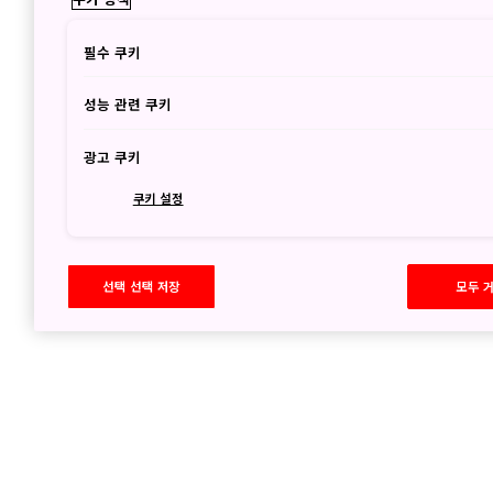
2022년 12월 6일
필수 쿠키
- JNTO, 한국 
- 2022년도 여
성능 관련 쿠키
- 신주쿠 가부키초
- 관람객이 물속을
광고 쿠키
- '12월의 일본' 
- JNTO 이번 달
쿠키 설정
선택 선택 저장
모두 