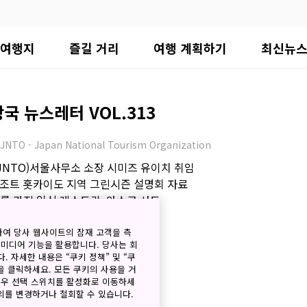
여행지
즐길 거리
여행 계획하기
최신뉴
 뉴스레터 VOL.313
JNTO - Japan National Tourism Organization
JNTO)서울사무소 소장 시미즈 유이치 취임
노리조트 홋카이도 지역 그린시즌 설명회 자료
사를 가진 일식 레스토랑, 와쇼쿠 사토
 주목할 만한 콘텐츠
하여 당사 웹사이트의 잠재 고객을 측
 미디어 기능을 활용합니다. 당사는 회
. 자세한 내용은 “쿠키 정책” 및 “쿠
을 클릭하세요. 모든 쿠키의 사용을 거
경우 선택 스위치를 활성화로 이동하세
동의를 변경하거나 철회할 수 있습니다.