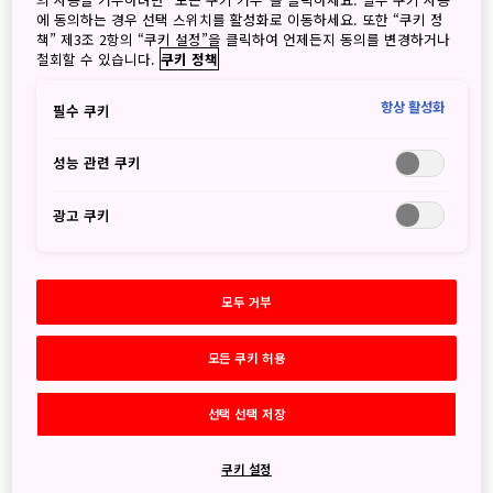
에 동의하는 경우 선택 스위치를 활성화로 이동하세요. 또한 “쿠키 정
책” 제3조 2항의 “쿠키 설정”을 클릭하여 언제든지 동의를 변경하거나
철회할 수 있습니다.
쿠키 정책
일본정부관광국 뉴스레터 VOL.337
항상 활성화
필수 쿠키
2026년 5월 6일
성능 관련 쿠키
JNTO - Japan National Tourism Organization
- JNTO, 방일 외국인 여행자를 위한 안내
광고 쿠키
- 일본 기내 반입 보조배터리 규정
- TCS DAY에 여러분을 초대합니다!
- 이번 달 주목할 만한 콘텐츠
모두 거부
모든 쿠키 허용
선택 선택 저장
쿠키 설정