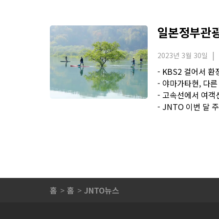
일본정부관광국
2023년 3월 30일
- KBS2 걸어서 
- 야마가타현, 다
- 고속선에서 여객선
- JNTO 이번 달
홈
홈
JNTO뉴스