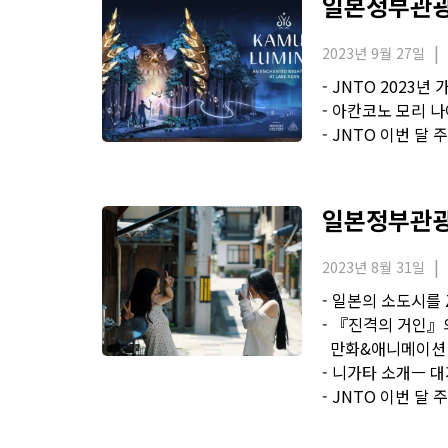
일본정부관광국
2023년 9월 27일
- JNTO 2023년
- 아칸코노 모리 나
- JNTO 이번 달
일본정부관광국
2023년 8월 31일
- 일본의 소도시를 
- 『진격의 거인』
만화&애니메이션 
- 니가타 소개ㅡ 
- JNTO 이번 달