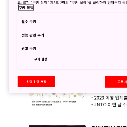
요. 또한 “쿠키 정책” 제3조 2항의 “쿠키 설정”을 클릭하여 언제든지 
2023년 11월 30일
쿠키 정책
- 2024 중부국제
필수 쿠키
페인
- B2B대상 후쿠오
성능 관련 쿠키
- 웰컴 기타큐슈! 
- JNTO 이번 달
광고 쿠키
쿠키 설정
일본정부관광국
2023년 10월 31일
선택 선택 저장
모두 
- 홋카이도 도야호 
- 2023 여행 업
- JNTO 이번 달