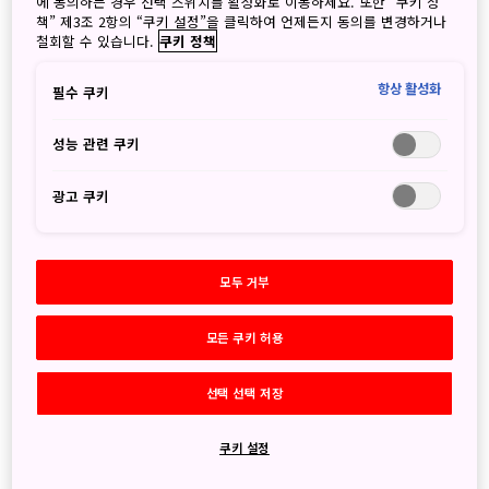
5월
(5)
에 동의하는 경우 선택 스위치를 활성화로 이동하세요. 또한 “쿠키 정
책” 제3조 2항의 “쿠키 설정”을 클릭하여 언제든지 동의를 변경하거나
4월
(3)
철회할 수 있습니다.
쿠키 정책
3월
(2)
2월
(2)
항상 활성화
필수 쿠키
1월
(4)
2025
성능 관련 쿠키
12월
(2)
11월
(5)
광고 쿠키
10월
(6)
9월
(4)
8월
(2)
모두 거부
7월
(7)
6월
(3)
모든 쿠키 허용
5월
(1)
4월
(2)
3월
(3)
선택 선택 저장
2월
(6)
1월
(3)
쿠키 설정
2024