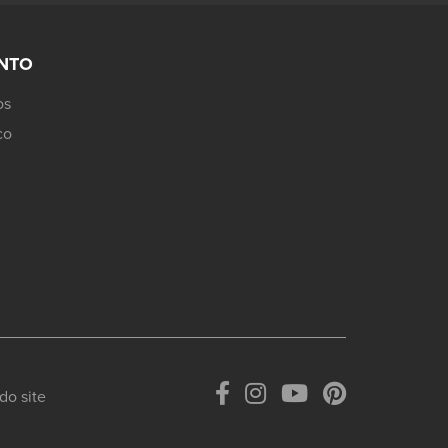
JNTO
os
co
do site