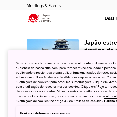
Meetings & Events
Desti
Japão estre
destino de 
6 de Maio de 2023
Nós e empresas terceiras, com o seu consentimento, utilizamos cookie
audiência do nosso sítio Web, para fornecer funcionalidade e persona
O país removeu to
publicidade direccionada e para utilizar funcionalidades de redes soc
número crescente 
sobre a sua utilização deste sítio Web com empresas terceiras. Consult
"Definições de cookies" para obter mais informações. Clique em "Aceit
com a utilização de todos os nossos cookies. Clique em "Rejeitar todos 
de todos os nossos cookies. Mova o seletor para ativo se concordar c
nossos cookies. Além disso, pode alterar ou retirar o seu consentimen
"Definições de cookies" no artigo 3.2 da "Política de cookies".
Política
Cookies estritamente necessários