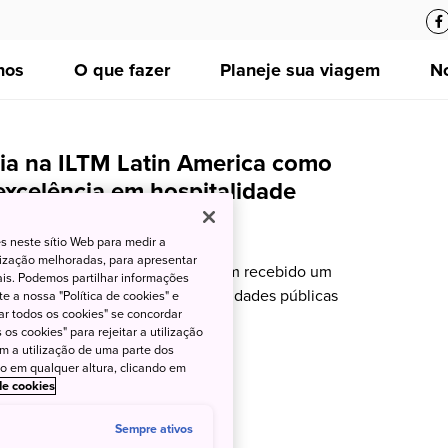
nos
O que fazer
Planeje sua viagem
No
ia na ILTM Latin America como
excelência em hospitalidade
Tatiana Aoki
Media
s neste sítio Web para medir a
lização melhoradas, para apresentar
das as restrições de entrada e tem recebido um
iais. Podemos partilhar informações
de visitantes, incluindo personalidades públicas
e a nossa "Política de cookies" e
ar todos os cookies" se concordar
os cookies" para rejeitar a utilização
om a utilização de uma parte dos
to em qualquer altura, clicando em
 de cookies
Sempre ativos