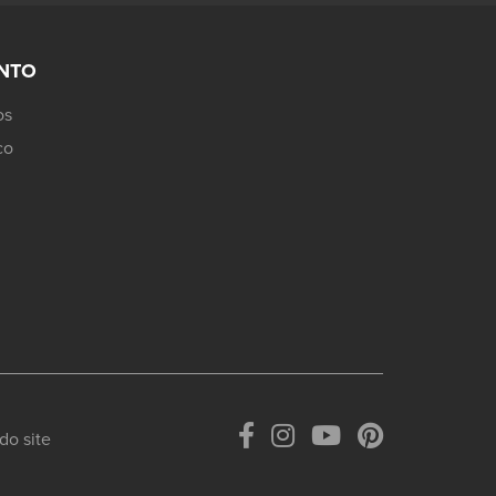
JNTO
os
co
do site