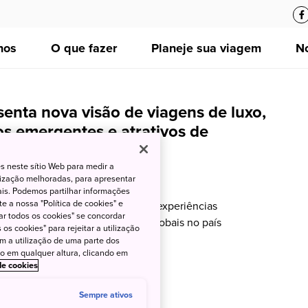
nos
O que fazer
Planeje sua viagem
No
enta nova visão de viagens de luxo,
s emergentes e atrativos de
lobal
s neste sítio Web para medir a
lização melhoradas, para apresentar
JNTO Brasil
iais. Podemos partilhar informações
e a nossa "Política de cookies" e
nte a ILTM Latin America revela experiências
ar todos os cookies" se concordar
as de hotéis e grandes eventos globais no país
os cookies" para rejeitar a utilização
om a utilização de uma parte dos
to em qualquer altura, clicando em
 de cookies
Sempre ativos