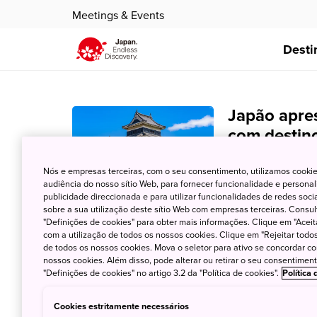
Meetings & Events
Desti
Japão apres
com destino
destaque g
Nós e empresas terceiras, com o seu consentimento, utilizamos cookie
audiência do nosso sítio Web, para fornecer funcionalidade e persona
16 de Maio de 2025
publicidade direccionada e para utilizar funcionalidades de redes soc
sobre a sua utilização deste sítio Web com empresas terceiras. Consult
Apresentação dura
"Definições de cookies" para obter mais informações. Clique em "Aceit
imersivas, abertur
com a utilização de todos os nossos cookies. Clique em "Rejeitar todos 
de todos os nossos cookies. Mova o seletor para ativo se concordar c
nossos cookies. Além disso, pode alterar ou retirar o seu consentimen
"Definições de cookies" no artigo 3.2 da "Política de cookies".
Política
Cookies estritamente necessários