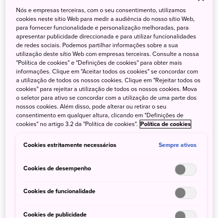
Nós e empresas terceiras, com o seu consentimento, utilizamos
8 de Julho de 2025
JNTO Brasil
cookies neste sítio Web para medir a audiência do nosso sítio Web,
para fornecer funcionalidade e personalização melhoradas, para
Estande da JNTO, órgão oficial de turismo do Japão,
apresentar publicidade direccionada e para utilizar funcionalidades
atenderá Interessados em viajar ao país
de redes sociais. Podemos partilhar informações sobre a sua
utilização deste sítio Web com empresas terceiras. Consulte a nossa
Nos dias 11, 12 e 13 de julho acontece a 26ª edição do
"Política de cookies" e "Definições de cookies" para obter mais
Festival do Japão, maior evento da comunidade nipo-
informações. Clique em "Aceitar todos os cookies" se concordar com
brasileira, que anualmente celebra a cultura do país
a utilização de todos os nossos cookies. Clique em "Rejeitar todos os
cookies" para rejeitar a utilização de todos os nossos cookies. Mova
oriental. Além da intensa programação de atividades
o seletor para ativo se concordar com a utilização de uma parte dos
como shows, oficinas e ampla oferta de gastronomia
nossos cookies. Além disso, pode alterar ou retirar o seu
japonesa, o evento traz dezenas de expositores com
consentimento em qualquer altura, clicando em "Definições de
cookies" no artigo 3.2 da "Política de cookies".
Política de cookies
produtos e serviços relacionados à cultura nikkei, de
descendentes de japoneses.
Cookies estritamente necessários
Sempre ativos
Cookies de desempenho
Pesquisa
Cookies de funcionalidade
Cookies de publicidade