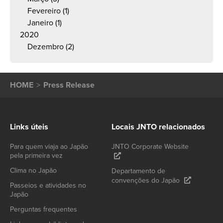
Fevereiro
(1)
Janeiro
(1)
2020
Dezembro
(2)
HOME
Press Release
Links úteis
Locais JNTO relacionados
Para quem viaja ao Japão
JNTO Corporate Website
pela primeira vez
Clima no Japão
Departamento de
convenções do Japão
Passeios e atividades no
Japão
Perguntas frequentes