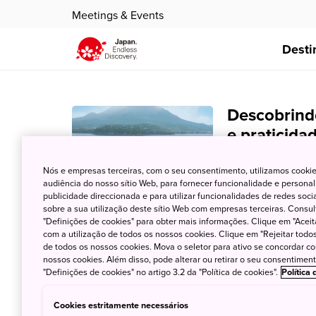
Meetings & Events
Desti
Descobrindo
e praticida
mais adept
Nós e empresas terceiras, com o seu consentimento, utilizamos cookie
audiência do nosso sítio Web, para fornecer funcionalidade e persona
29 de Março de 20
publicidade direccionada e para utilizar funcionalidades de redes soc
sobre a sua utilização deste sítio Web com empresas terceiras. Consult
Desde que reabri
"Definições de cookies" para obter mais informações. Clique em "Aceit
recordes em númer
com a utilização de todos os nossos cookies. Clique em "Rejeitar todos 
deslumbrantes reg
de todos os nossos cookies. Mova o seletor para ativo se concordar c
nossos cookies. Além disso, pode alterar ou retirar o seu consentimen
quem esteve no pa
"Definições de cookies" no artigo 3.2 da "Política de cookies".
Política
experimentar os e
japonesa.
Cookies estritamente necessários