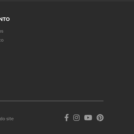
JNTO
os
co
do site