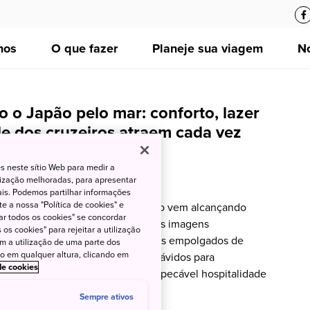
nos
O que fazer
Planeje sua viagem
No
 o Japão pelo mar: conforto, lazer
de dos cruzeiros atraem cada vez
os
s neste sítio Web para medir a
lização melhoradas, para apresentar
25
JNTO Brasil
iais. Podemos partilhar informações
e a nossa "Política de cookies" e
u suas fronteiras em 2022, o Japão vem alcançando
ar todos os cookies" se concordar
os de visitantes. Motivados pelas imagens
os cookies" para rejeitar a utilização
istradas nas mídias e pelos relatos empolgados de
om a utilização de uma parte dos
to em qualquer altura, clicando em
ís, turistas estrangeiros chegam ávidos para
 de cookies
ncantos da terra e desfrutar da impecável hospitalidade
Sempre ativos