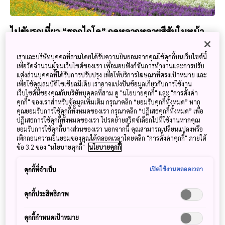
ไปขับรถเที่ยว “ฮอกไกโด” ฤดูหลากหลายสีสันในหน้า
ร้อนกันเถอะ!
เราและบริษัทบุคคลที่สามโดยได้รับความยินยอมจากคุณใช้คุกกี้บนเว็บไซต์นี้
20 ธันวาคม 2020
JNTO - Japan National Tourism Organization
เพื่อวัดจำนวนผู้ชมเว็บไซต์ของเรา เพื่อมอบฟังก์ชันการทำงานและการปรับ
แต่งส่วนบุคคลที่ได้รับการปรับปรุง เพื่อให้บริการโฆษณาที่ตรงเป้าหมาย และ
ฤดูร้อนของฮอกไกโดตรงกับเดือนมิถุนายน กรกฎาคม สิงหาคม
เพื่อใช้คุณสมบัติโซเชียลมีเดีย เราอาจแบ่งปันข้อมูลเกี่ยวกับการใช้งาน
ถือเป็นช่วงที่นักท่องเที่ยวเดินทางมามากที่สุด เพราะช่วงเวลานี้
เว็บไซต์นี้ของคุณกับบริษัทบุคคลที่สาม ดู "นโยบายคุกกี้" และ "การตั้งค่า
คุกกี้" ของเราสำหรับข้อมูลเพิ่มเติม กรุณาคลิก “ยอมรับคุกกี้ทั้งหมด” หาก
เต็มไปด้วยธรรมชาติอันงดงาม เช่น ทุ่งดอกไม้หลากหลายสีสันที่
คุณยอมรับการใช้คุกกี้ทั้งหมดของเรา กรุณาคลิก “ปฏิเสธคุกกี้ทั้งหมด” เพื่อ
บานสะพรั่ง ความเขียวขจีของต้นไม้ ท้องฟ้าสีฟ้าใส อากาศ
ปฏิเสธการใช้คุกกี้ทั้งหมดของเรา โปรดย้ายสวิตช์เลือกไปที่ใช้งานหากคุณ
แจ่มใส
ยอมรับการใช้คุกกี้บางส่วนของเรา นอกจากนี้ คุณสามารถเปลี่ยนแปลงหรือ
เพิกถอนความยินยอมของคุณได้ตลอดเวลาโดยคลิก "การตั้งค่าคุกกี้" ภายใต้
ข้อ 3.2 ของ "นโยบายคุกกี้"
นโยบายคุกกี้
เปิดใช้งานตลอดเวลา
คุกกี้ที่จำเป็น
คุกกี้ประสิทธิภาพ
คุกกี้กำหนดเป้าหมาย