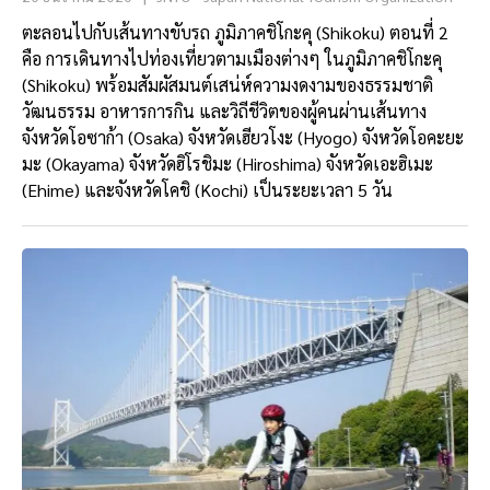
ตะลอนไปกับเส้นทางขับรถ ภูมิภาคชิโกะคุ (Shikoku) ตอนที่ 2
คือ การเดินทางไปท่องเที่ยวตามเมืองต่างๆ ในภูมิภาคชิโกะคุ
(Shikoku) พร้อมสัมผัสมนต์เสน่ห์ความงดงามของธรรมชาติ
วัฒนธรรม อาหารการกิน และวิถีชีวิตของผู้คนผ่านเส้นทาง
จังหวัดโอซาก้า (Osaka) จังหวัดเฮียวโงะ (Hyogo) จังหวัดโอคะยะ
มะ (Okayama) จังหวัดฮิโรชิมะ (Hiroshima) จังหวัดเอะฮิเมะ
(Ehime) และจังหวัดโคชิ (Kochi) เป็นระยะเวลา 5 วัน