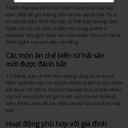
Thành Hamada đã bị chủ nhân thành phá hủy vào
năm 1866 để giữ không cho rơi vào tay kẻ thù. Từ vị
trí nổi bật trên đỉnh mũi đất, có thể thấy khung cảnh
tuyệt vời của các vịnh và đảo nhỏ xung quanh ở
Hamada. Nếu ghé thăm vào mùa xuân, khu vực này là
điểm ngắm hoa anh đào nổi tiếng.
Các món ăn chế biến từ hải sản
mới được đánh bắt
Từ thành, bạn có thể nhìn xuống cảng cá và chợ cá.
Nằm cách bến tàu nơi thuyền đánh cá dỡ hải sản đánh
bắt được chỉ 100 m, Chợ Cá Hamada Ouo có bán nhiều
loại hải sản mà chỉ vài giờ trước vẫn còn bơi lội dưới
biển. Nhiều món đồ lưu niệm làm từ hải sản được bày
bán.
Hoạt động phù hợp với gia đình