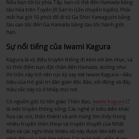
Nếu bạn tới từ phía Tây, bạn có thể đến Hamada bằng
tàu hỏa trên Tuyến JR San'in (cần chuyển tuyến). Phải
mất hai giờ 10 phút để đi từ Ga Shin-Yamaguchi bằng
tàu cao tốc đến Ga Hamada bằng tàu tốc hành giới
hạn.
Sự nổi tiếng của Iwami Kagura
Kagura là vũ điệu truyền thống đi kèm với âm nhạc, và
từ thời điểm bạn đặt chân đến Hamada, dường như
thị trấn này trở nên cực kỳ say mê Iwami Kagura—dấu
hiệu của trò giải trí dân gian độc đáo, sôi động và đầy
màu sắc này có ở khắp mọi nơi.
Có nguồn gốc từ tôn giáo Thần đạo,
Iwami Kagura
là một truyền thống sống. Các nghệ sĩ biểu diễn khắc
họa các oni, thần thánh và anh hùng tìm thấy trong
nhiều truyện thần thoại và truyền thuyết của Nhật
Bản và các nghi thức khiêu vũ này được liên kết với
nhịp điệu của lịch làm nông. Các màn biểu diễn được