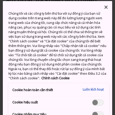
âm nhạc và khiêu vũ truyền
thống
Chúng tôi và các công ty bên thứ ba với sự đồng ý của bạn sử
dụng cookie trên trang web này để đo lường lượng người xem
Một vùng đậm chất nông thôn với những ngôi làng
trang web của chúng tôi, cung cấp chức năng và cá nhân hóa
nhỏ ven núi và ven biển, Hamada là nơi sở hữu một
nâng cao, phục vụ quảng cáo có mục tiêu và sử dụng các tính
năng truyền thông xã hội. Chúng tôi có thể chia sẻ thông tin về
vài trong số những bãi biển tốt nhất ở phía tây Nhật
việc bạn sử dụng trang web này với các công ty bên thứ ba. Xem
Bản. Là nơi xa xôi hẻo lánh và truyền thống nhưng chỉ
"Chính sách cookie" và "Cài đặt cookie" của chúng tôi để biết
cách
Hiroshima
chưa đầy 2 giờ, thị trấn này cũng là
thêm thông tin. Vui lòng nhấp vào "Chấp nhận tất cả cookie" nếu
bạn đồng ý sử dụng tất cả cookie của chúng tôi. Vui lòng nhấp
trung tâm của
Iwami Kagura
, một loại nghệ thuật
vào "Từ chối tất cả cookie" để từ chối sử dụng tất cả cookie của
biểu diễn truyền thống sôi động có guồn gốc từ tôn
chúng tôi. Vui lòng chuyển công tắc chọn sang trạng thái hoạt
giáo Thần đạo. Vào ban đêm, tia sáng của ánh đèn
động nếu bạn đồng ý sử dụng một phần cookie của chúng tôi.
Ngoài ra, bạn có thể thay đổi hoặc rút lại sự đồng ý của mình bất
câu mực địa phương làm thắp sáng bầu trời.
kỳ lúc nào bằng cách nhấp vào "Cài đặt cookie" theo Điều 3.2 của
"Chính sách cookie".
Chính sách Cookie
Luôn kích hoạt
Cookie hoàn toàn cần thiết
Đừng bỏ lỡ
Cookie hiệu suất
Iwami Kagura – một vài trong số những trò
giải trí khiêu vũ truyền thống cuồng nhiệt nhất
Cookie nhắm mục tiêu