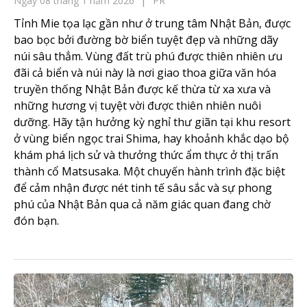
Ngày 08 tháng 1 năm 2026
PR
Tỉnh Mie tọa lạc gần như ở trung tâm Nhật Bản, được
bao bọc bởi đường bờ biển tuyệt đẹp và những dãy
núi sâu thẳm. Vùng đất trù phú được thiên nhiên ưu
đãi cả biển và núi này là nơi giao thoa giữa văn hóa
truyền thống Nhật Bản được kế thừa từ xa xưa và
những hương vị tuyệt vời được thiên nhiên nuôi
dưỡng. Hãy tận hưởng kỳ nghỉ thư giãn tại khu resort
ở vùng biển ngọc trai Shima, hay khoảnh khắc dạo bộ
khám phá lịch sử và thưởng thức ẩm thực ở thị trấn
thành cổ Matsusaka. Một chuyến hành trình đặc biệt
để cảm nhận được nét tinh tế sâu sắc và sự phong
phú của Nhật Bản qua cả năm giác quan đang chờ
đón bạn.