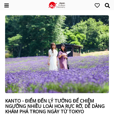
KANTO - ĐIỂM ĐẾN LÝ TƯỞNG ĐỂ CHIÊM
NGƯỠNG NHIỀU LOÀI HOA RỰC RỠ, DỄ DÀNG
KHÁM PHÁ TRONG NGÀY TỪ TOKYO