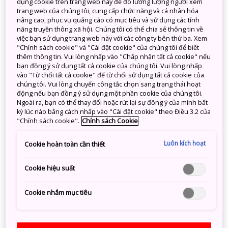
dụng cookie trên trang web này để đo lường lượng người xem
trang web của chúng tôi, cung cấp chức năng và cá nhân hóa
nâng cao, phục vụ quảng cáo có mục tiêu và sử dụng các tính
năng truyền thông xã hội. Chúng tôi có thể chia sẻ thông tin về
việc bạn sử dụng trang web này với các công ty bên thứ ba. Xem
"Chính sách cookie" và "Cài đặt cookie" của chúng tôi để biết
thêm thông tin. Vui lòng nhấp vào "Chấp nhận tất cả cookie" nếu
MÙA XUÂN GÕ CỬA: NGẮM HOA ANH ĐÀO
bạn đồng ý sử dụng tất cả cookie của chúng tôi. Vui lòng nhấp
KHOE SẮC TẠI KYUSHU
vào "Từ chối tất cả cookie" để từ chối sử dụng tất cả cookie của
chúng tôi. Vui lòng chuyển công tắc chọn sang trạng thái hoạt
động nếu bạn đồng ý sử dụng một phần cookie của chúng tôi.
Ngày 17 tháng 3 năm 2026
Vietnam JNTO
Ngoài ra, bạn có thể thay đổi hoặc rút lại sự đồng ý của mình bất
kỳ lúc nào bằng cách nhấp vào "Cài đặt cookie" theo Điều 3.2 của
Nằm ở phía Tây Nam của Nhật Bản, vùng Kyushu
"Chính sách cookie".
Chính sách Cookie
được thiên nhiên ưu đãi với khí hậu ấm áp. Từ cuối
Luôn kích hoạt
Cookie hoàn toàn cần thiết
tháng 3 đến đầu tháng 4, không khí nơi đây bắt đầu
ấm lên, mùa đông cũng kết thúc sớm hơn so với
Cookie hiệu suất
Tokyo hay Osaka. Vì thế, Kyushu trở thành một trong
những vùng chào đón mùa hoa anh đào sớm nhất tại
Cookie nhắm mục tiêu
Nhật Bản.