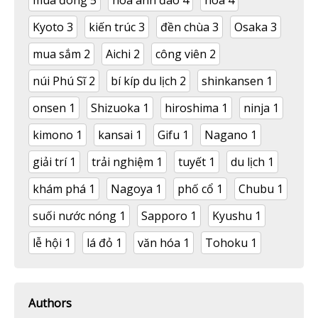
mùa đông
5
hoa anh đào
4
hoa
4
Kyoto
3
kiến trúc
3
đền chùa
3
Osaka
3
mua sắm
2
Aichi
2
công viên
2
núi Phú Sĩ
2
bí kíp du lịch
2
shinkansen
1
onsen
1
Shizuoka
1
hiroshima
1
ninja
1
kimono
1
kansai
1
Gifu
1
Nagano
1
giải trí
1
trải nghiệm
1
tuyết
1
du lịch
1
khám phá
1
Nagoya
1
phố cổ
1
Chubu
1
suối nước nóng
1
Sapporo
1
Kyushu
1
lễ hội
1
lá đỏ
1
văn hóa
1
Tohoku
1
Authors