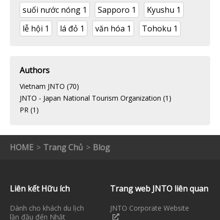
suối nước nóng
1
Sapporo
1
Kyushu
1
lễ hội
1
lá đỏ
1
văn hóa
1
Tohoku
1
Authors
Vietnam JNTO
(70)
JNTO - Japan National Tourism Organization
(1)
PR
(1)
HOME
Trang Chủ
Blog
Liên kết Hữu ích
Trang web JNTO liên quan
Dành cho khách du lịch
JNTO Corporate Website
lần đầu đến Nhật