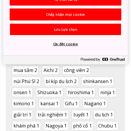
Kansai
(1)
Chấp nhận mọi cookie
Tags
Lưu Lựa chọn
Tất cả
Tokyo
7
ẩm thực
6
Hokkaido
5
Cài đặt cookie
mùa đông
5
hoa anh đào
4
hoa
4
Kyoto
3
kiến trúc
3
đền chùa
3
Osaka
3
mua sắm
2
Aichi
2
công viên
2
núi Phú Sĩ
2
bí kíp du lịch
2
shinkansen
1
onsen
1
Shizuoka
1
hiroshima
1
ninja
1
kimono
1
kansai
1
Gifu
1
Nagano
1
giải trí
1
trải nghiệm
1
tuyết
1
du lịch
1
khám phá
1
Nagoya
1
phố cổ
1
Chubu
1