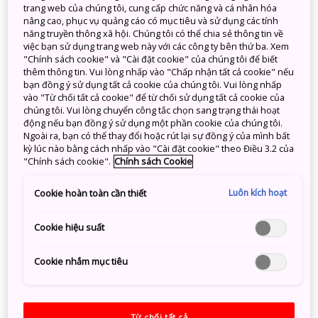
trang web của chúng tôi, cung cấp chức năng và cá nhân hóa
Ngày 02 tháng 6 năm 2020
Vietnam JNTO
nâng cao, phục vụ quảng cáo có mục tiêu và sử dụng các tính
năng truyền thông xã hội. Chúng tôi có thể chia sẻ thông tin về
việc bạn sử dụng trang web này với các công ty bên thứ ba. Xem
"Chính sách cookie" và "Cài đặt cookie" của chúng tôi để biết
thêm thông tin. Vui lòng nhấp vào "Chấp nhận tất cả cookie" nếu
Tìm kiếm
bạn đồng ý sử dụng tất cả cookie của chúng tôi. Vui lòng nhấp
vào "Từ chối tất cả cookie" để từ chối sử dụng tất cả cookie của
chúng tôi. Vui lòng chuyển công tắc chọn sang trạng thái hoạt
động nếu bạn đồng ý sử dụng một phần cookie của chúng tôi.
Ngoài ra, bạn có thể thay đổi hoặc rút lại sự đồng ý của mình bất
kỳ lúc nào bằng cách nhấp vào "Cài đặt cookie" theo Điều 3.2 của
"Chính sách cookie".
Chính sách Cookie
Categories
Tất cả
Luôn kích hoạt
Cookie hoàn toàn cần thiết
Thiên nhiên
(9)
Truyền thống
(7)
Cookie hiệu suất
Thành phố
(6)
Ẩm thực
(6)
Cookie nhắm mục tiêu
Lịch trình
(3)
Local Guides
(2)
Giải trí
(1)
Từ chối tất cả