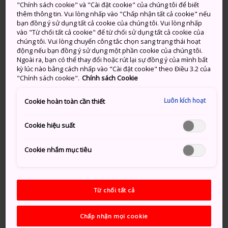
Tạo dáng cạnh những bức tượng ở
"Chính sách cookie" và "Cài đặt cookie" của chúng tôi để biết
thêm thông tin. Vui lòng nhấp vào "Chấp nhận tất cả cookie" nếu
Sakaiminato dựa trên các nhân vật từ một
bạn đồng ý sử dụng tất cả cookie của chúng tôi. Vui lòng nhấp
trong những truyện tranh manga được yêu
vào "Từ chối tất cả cookie" để từ chối sử dụng tất cả cookie của
thích nhất Nhật Bản
chúng tôi. Vui lòng chuyển công tắc chọn sang trạng thái hoạt
động nếu bạn đồng ý sử dụng một phần cookie của chúng tôi.
Đạp xe dọc theo các cung đường đạp xe ven
Ngoài ra, bạn có thể thay đổi hoặc rút lại sự đồng ý của mình bất
kỳ lúc nào bằng cách nhấp vào "Cài đặt cookie" theo Điều 3.2 của
biển mới và đi qua "cây cầu điên rồ nhất thế
"Chính sách cookie".
Chính sách Cookie
giới"
Luôn kích hoạt
Cookie hoàn toàn cần thiết
Cookie hiệu suất
Phương thức di chuyển
Cookie nhắm mục tiêu
Thành phố Yonago là trung tâm giao thông của vùng
và có thể đến được bằng đường bộ, đường hàng
không và đường biển.
Từ chối tất cả
Có một số chuyến bay hàng ngày kết nối Yonago
Kitaro với các sân bay ở Tokyo, đi mất khoảng 1 giờ 15
Chấp nhận mọi cookie
phút. Có các tuyến xe buýt cao tốc giá rẻ chạy giữa