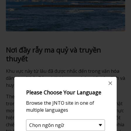
Nơi đầy rẫy ma quỷ và truyền
thuyết
Khu vực này từ lâu đã được nhắc đến trong văn hóa
dân gian Nhật Bản và là khu vực có ý nghĩa tâm linh và
×
huyền bí.
Please Choose Your Language
Theo biên niên sử thế kỷ thứ 8, Izumo Fudoki, một
Browse the JNTO site in one of
trong những vị thần góp công hình thành nước Nhật
multiple languages
mong muốn mở rộng lãnh thổ đất nước. Ngài đã thực
hiện điều này bằng cách sử dụng một sợi dây và một
chiếc cọc để kéo một mảnh đất từ bên kia biển về phía