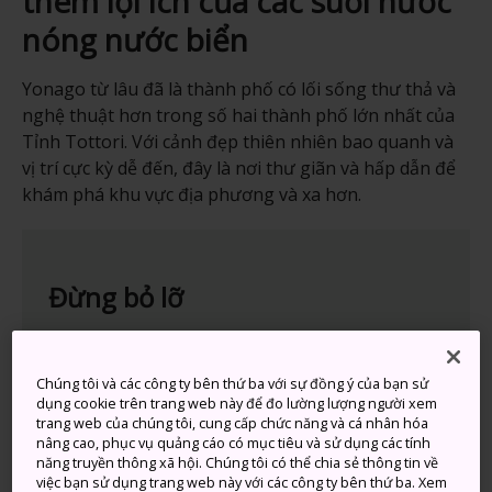
thêm lợi ích của các suối nước
nóng nước biển
Yonago từ lâu đã là thành phố có lối sống thư thả và
nghệ thuật hơn trong số hai thành phố lớn nhất của
Tỉnh Tottori. Với cảnh đẹp thiên nhiên bao quanh và
vị trí cực kỳ dễ đến, đây là nơi thư giãn và hấp dẫn để
khám phá khu vực địa phương và xa hơn.
Đừng bỏ lỡ
Ngắm chim tại Công viên chim hoang dã
Yonago, nơi cung cấp nhiều thông tin và dễ
Chúng tôi và các công ty bên thứ ba với sự đồng ý của bạn sử
dụng cookie trên trang web này để đo lường lượng người xem
dàng đến được
trang web của chúng tôi, cung cấp chức năng và cá nhân hóa
Tắm tại các suối nước nóng nước biển nhìn
nâng cao, phục vụ quảng cáo có mục tiêu và sử dụng các tính
năng truyền thông xã hội. Chúng tôi có thể chia sẻ thông tin về
ra con vịnh xinh đẹp
việc bạn sử dụng trang web này với các công ty bên thứ ba. Xem