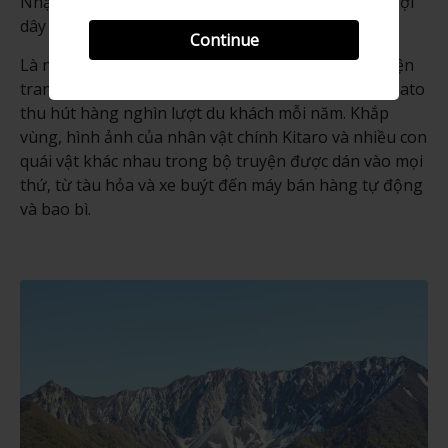
Nhật Bản. Cái cọc này đã trở thành Núi Daisen và sợi
dây trở thành Bán đảo Yumigahama ngày nay.
Continue
Là nơi sinh của Shigeru Mizuki, tác giả của bộ truyện
tranh rất được yêu thích Ge Ge Ge Kitaro, Sakaiminato
thu hút hàng nghìn lượt du khách mỗi năm. Khắp
vùng, hình ảnh của nhân vật chính Kitaro và nhiều con
quái vật khác nhau trong bộ truyện được dán vào mọi
thứ, từ tàu hỏa và xe buýt đến máy bán hàng tự động
và bao bì.