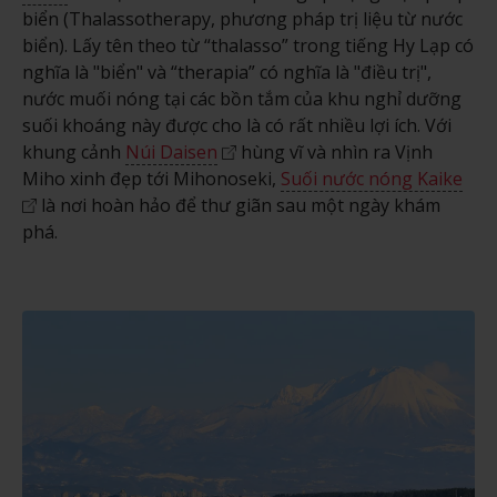
biển (Thalassotherapy, phương pháp trị liệu từ nước
biển). Lấy tên theo từ “thalasso” trong tiếng Hy Lạp có
nghĩa là "biển" và “therapia” có nghĩa là "điều trị",
nước muối nóng tại các bồn tắm của khu nghỉ dưỡng
suối khoáng này được cho là có rất nhiều lợi ích. Với
khung cảnh
Núi Daisen
hùng vĩ và nhìn ra Vịnh
Miho xinh đẹp tới Mihonoseki,
Suối nước nóng Kaike
là nơi hoàn hảo để thư giãn sau một ngày khám
phá.