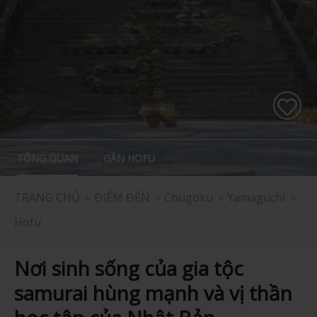
TỔNG QUAN
GẦN HOFU
TRANG CHỦ
ĐIỂM ĐẾN
Chugoku
Yamaguchi
Hofu
Nơi sinh sống của gia tộc
samurai hùng mạnh và vị thần