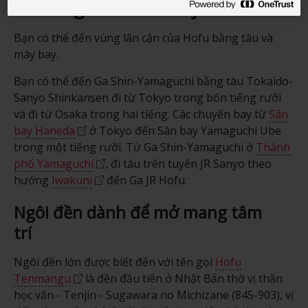
Phương thức di chuyển
Bạn có thể đến vùng lân cận của Hofu bằng tàu và
máy bay.
Bạn có thể đến Ga Shin-Yamaguchi bằng tàu Tokaido-
Sanyo Shinkansen đi từ Tokyo trong bốn tiếng rưỡi
và đi từ Osaka trong hai tiếng. Các chuyến bay từ
Sân
bay Haneda
ở Tokyo đến Sân bay Yamaguchi Ube
trong một tiếng rưỡi. Từ Ga Shin-Yamaguchi ở
Thành
phố Yamaguchi
, đi tàu trên tuyến JR Sanyo theo
hướng
Iwakuni
đến Ga JR Hofu.
Ngôi đền dành để mở mang tâm
trí
Ngôi đền lớn được biết đến với tên gọi
Hofu
Tenmangu
là đền đầu tiên ở Nhật Bản thờ vị thần
học vấn - Tenjin - Sugawara no Michizane (845-903), vị