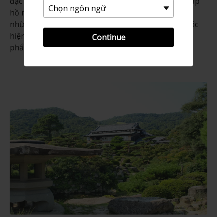
đặc sắc để chiêm ngưỡng mỗi mùa. Ngắm nhìn khắp
hồ nước yên tĩnh và chiêm ngưỡng màu sắc của
những chiếc lá vào mùa thu. Bảo tàng trưng bày các
hiện vật bao gồm trang phục, bản ghi chép và tác
Continue
phẩm nghệ thuật gắn liền với gia tộc.