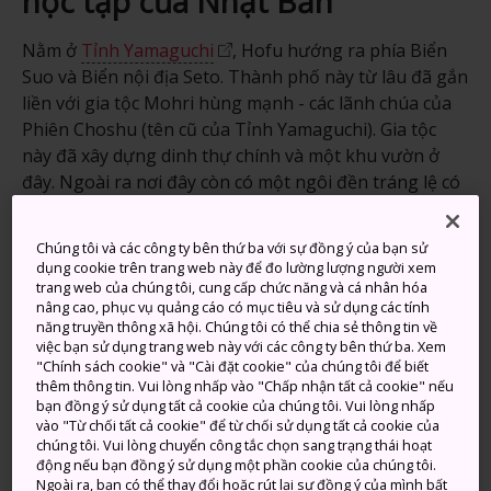
học tập của Nhật Bản
Nằm ở
Tỉnh Yamaguchi
, Hofu hướng ra phía Biển
Suo và Biển nội địa Seto. Thành phố này từ lâu đã gắn
liền với gia tộc Mohri hùng mạnh - các lãnh chúa của
Phiên Choshu (tên cũ của Tỉnh Yamaguchi). Gia tộc
này đã xây dựng dinh thự chính và một khu vườn ở
đây. Ngoài ra nơi đây còn có một ngôi đền tráng lệ có
từ thế kỷ thứ 10 -
Hofu Tenmangu
và một bảo tàng
ghi lại lịch sử của gia tộc Mohri.
Chúng tôi và các công ty bên thứ ba với sự đồng ý của bạn sử
dụng cookie trên trang web này để đo lường lượng người xem
trang web của chúng tôi, cung cấp chức năng và cá nhân hóa
nâng cao, phục vụ quảng cáo có mục tiêu và sử dụng các tính
năng truyền thông xã hội. Chúng tôi có thể chia sẻ thông tin về
Đừng bỏ lỡ
việc bạn sử dụng trang web này với các công ty bên thứ ba. Xem
"Chính sách cookie" và "Cài đặt cookie" của chúng tôi để biết
thêm thông tin. Vui lòng nhấp vào "Chấp nhận tất cả cookie" nếu
Đền thờ Hofu Tenmangu tuyệt đẹp
bạn đồng ý sử dụng tất cả cookie của chúng tôi. Vui lòng nhấp
vào "Từ chối tất cả cookie" để từ chối sử dụng tất cả cookie của
Vườn Mohri và Bảo tàng Mohri
chúng tôi. Vui lòng chuyển công tắc chọn sang trạng thái hoạt
Chùa Suo Kokubunji được xây vào thế kỷ thứ
động nếu bạn đồng ý sử dụng một phần cookie của chúng tôi.
Ngoài ra, bạn có thể thay đổi hoặc rút lại sự đồng ý của mình bất
8