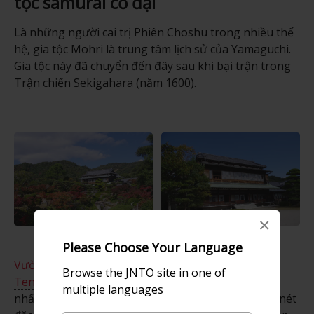
tộc samurai cổ đại
Là những người cai trị Phiên Choshu trong nhiều thế
hệ, gia tộc Mohri là trung tâm lịch sử của Yamaguchi.
Gia tộc này đã chuyển đến đây sau khi bại trận trong
Trận chiến Sekigahara (năm 1600).
×
Please Choose Your Language
Vườn Mohri
và Bảo tàng Mohri, chỉ cách
Hofu
Browse the JNTO site in one of
Tenmangu
hai km, sở hữu một số khu vườn đẹp
multiple languages
nhất ở Yamaguchi. Khu vườn rộng lớn này luôn có nét