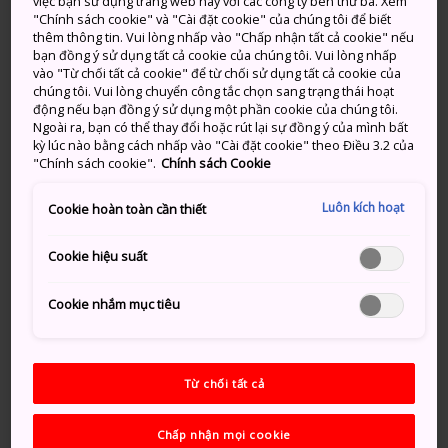
việc bạn sử dụng trang web này với các công ty bên thứ ba. Xem
"Chính sách cookie" và "Cài đặt cookie" của chúng tôi để biết
thêm thông tin. Vui lòng nhấp vào "Chấp nhận tất cả cookie" nếu
bạn đồng ý sử dụng tất cả cookie của chúng tôi. Vui lòng nhấp
vào "Từ chối tất cả cookie" để từ chối sử dụng tất cả cookie của
chúng tôi. Vui lòng chuyển công tắc chọn sang trạng thái hoạt
Đừng bỏ lỡ
động nếu bạn đồng ý sử dụng một phần cookie của chúng tôi.
Ngoài ra, bạn có thể thay đổi hoặc rút lại sự đồng ý của mình bất
kỳ lúc nào bằng cách nhấp vào "Cài đặt cookie" theo Điều 3.2 của
Thành Nijo vĩ đại thời phong kiến
"Chính sách cookie".
Chính sách Cookie
Kyoto Gosho và công viên rộng lớn bao
Luôn kích hoạt
Cookie hoàn toàn cần thiết
quanh
Đền thờ Shimogamo-jinja, một trong những
Cookie hiệu suất
ngôi đền cổ nhất ở Kyoto
Bầu không khí truyền thống của Khu phố
Cookie nhắm mục tiêu
dệt may Nishijin
Từ chối tất cả
Phương thức di chuyển
Chấp nhận mọi cookie