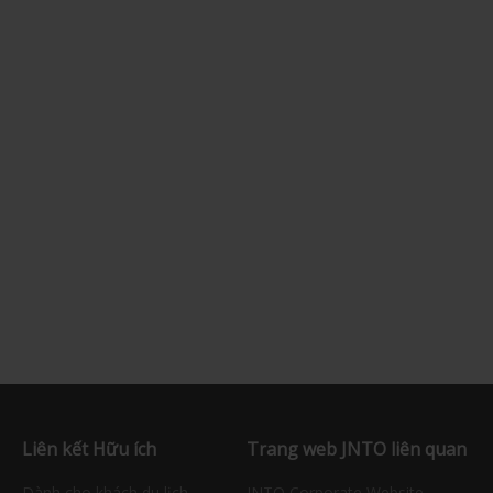
Liên kết Hữu ích
Trang web JNTO liên quan
Dành cho khách du lịch
JNTO Corporate Website