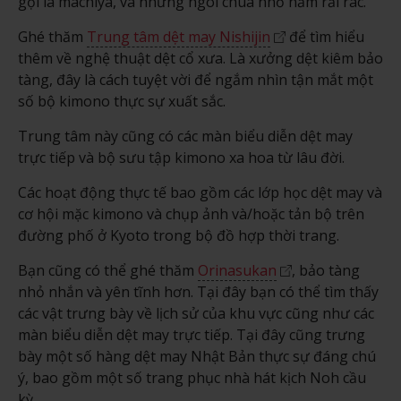
gọi là machiya, và những ngôi chùa nhỏ nằm rải rác.
Ghé thăm
Trung tâm dệt may Nishijin
để tìm hiểu
thêm về nghệ thuật dệt cổ xưa. Là xưởng dệt kiêm bảo
tàng, đây là cách tuyệt vời để ngắm nhìn tận mắt một
số bộ kimono thực sự xuất sắc.
Trung tâm này cũng có các màn biểu diễn dệt may
trực tiếp và bộ sưu tập kimono xa hoa từ lâu đời.
Các hoạt động thực tế bao gồm các lớp học dệt may và
cơ hội mặc kimono và chụp ảnh và/hoặc tản bộ trên
đường phố ở Kyoto trong bộ đồ hợp thời trang.
Bạn cũng có thể ghé thăm
Orinasukan
, bảo tàng
nhỏ nhắn và yên tĩnh hơn. Tại đây bạn có thể tìm thấy
các vật trưng bày về lịch sử của khu vực cũng như các
màn biểu diễn dệt may trực tiếp. Tại đây cũng trưng
bày một số hàng dệt may Nhật Bản thực sự đáng chú
ý, bao gồm một số trang phục nhà hát kịch Noh cầu
kỳ.