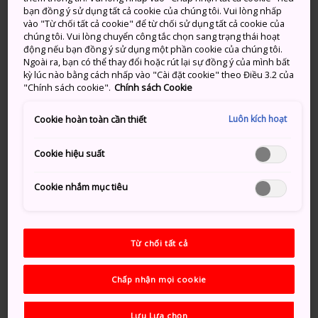
bạn đồng ý sử dụng tất cả cookie của chúng tôi. Vui lòng nhấp
vào "Từ chối tất cả cookie" để từ chối sử dụng tất cả cookie của
chúng tôi. Vui lòng chuyển công tắc chọn sang trạng thái hoạt
động nếu bạn đồng ý sử dụng một phần cookie của chúng tôi.
Ngoài ra, bạn có thể thay đổi hoặc rút lại sự đồng ý của mình bất
kỳ lúc nào bằng cách nhấp vào "Cài đặt cookie" theo Điều 3.2 của
"Chính sách cookie".
Chính sách Cookie
Luôn kích hoạt
Cookie hoàn toàn cần thiết
Cookie hiệu suất
Cookie nhắm mục tiêu
Từ chối tất cả
Chấp nhận mọi cookie
Tìm kiếm chiến binh bên trong
bạn tại Lâu đài Hikone
Lưu Lựa chọn