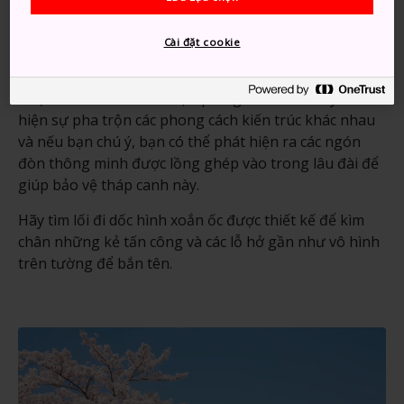
Lâu đài Hikone
có thể nhỏ nhưng tháp canh chính
Cài đặt cookie
(donjon) của lâu đài được gìn giữ gần như nguyên vẹn
kể từ năm 1622. Đây là một trong 5 lâu đài duy nhất
được vinh danh là Bảo vật quốc gia. Lâu đài này thể
hiện sự pha trộn các phong cách kiến trúc khác nhau
và nếu bạn chú ý, bạn có thể phát hiện ra các ngón
đòn thông minh được lồng ghép vào trong lâu đài để
giúp bảo vệ tháp canh này.
Hãy tìm lối đi dốc hình xoắn ốc được thiết kế để kìm
chân những kẻ tấn công và các lỗ hở gần như vô hình
trên tường để bắn tên.