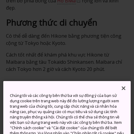
trên bờ phía đông của
Hồ Biwa
rộng lớn và xinh
đẹp.
Phương thức di chuyển
Có thể dễ dàng đến Hikone bằng phương tiện công
cộng từ Tokyo hoặc Kyoto.
Cách tốt nhất để khám phá khu vực Hikone từ
Maibara bằng tàu Tokaido Shinkansen. Maibara chỉ
cách Tokyo hơn 2 giờ và cách Kyoto 20 phút.
Chúng tôi và các công ty bên thứ ba với sự đồng ý của bạn sử
dụng cookie trên trang web này để đo lường lượng người xem
trang web của chúng tôi, cung cấp chức năng và cá nhân hóa
nâng cao, phục vụ quảng cáo có mục tiêu và sử dụng các tính
năng truyền thông xã hội. Chúng tôi có thể chia sẻ thông tin về
việc bạn sử dụng trang web này với các công ty bên thứ ba. Xem
"Chính sách cookie" và "Cài đặt cookie" của chúng tôi để biết
thêm thông tin. Vui lòng nhấp vào "Chấp nhận tất cả cookie" nếu