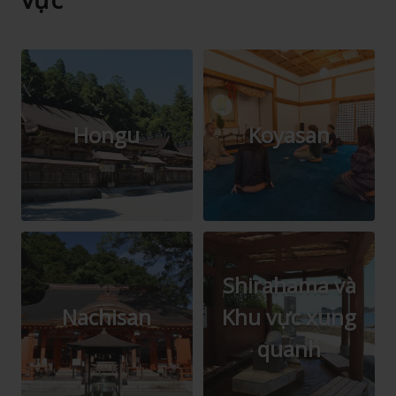
Hongu
Koyasan
Shirahama và
Nachisan
Khu vực xung
quanh