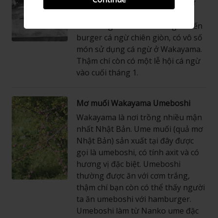
không bao giờ đông" hơn bất cứ
nơi đâu trên khắp Nhật Bản. Từ
cơm cá ngừ sashimi tươi ngon đến
burger cá ngừ chiên giòn, có vô số
món sử dụng cá ngừ ở Wakayama.
Thậm chí còn có một lễ hội cá ngừ
vào cuối tháng 1.
Mơ muối Wakayama Umeboshi
Wakayama là nơi trồng nhiều mận
nhất Nhật Bản. Ume muối (quả mơ
Nhật Bản) sản xuất tại đây được
gọi là umeboshi, có tính axit và có
hương vị đặc biệt. Umeboshi
thường được ăn với cơm trắng,
thậm chí bạn còn có thể thấy người
ta ăn umeboshi với hamburger.
Umeboshi làm từ Nanko ume đặc