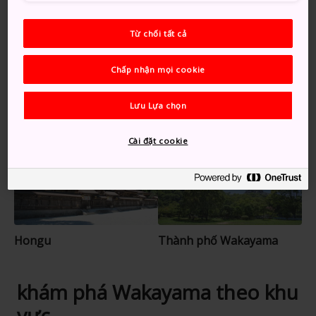
những bãi biển đẹp như tranh vẽ ở Kushimoto
Đi theo tuyến đường hành hương Kumano
Từ chối tất cả
Kodo cổ xưa xuyên qua những khu rừng rậm
rạp và đầy sương mù
Chấp nhận mọi cookie
Lưu Lựa chọn
Gợi ý dành cho bạn
Cài đặt cookie
Hongu
Thành phố Wakayama
khám phá Wakayama theo khu
vực