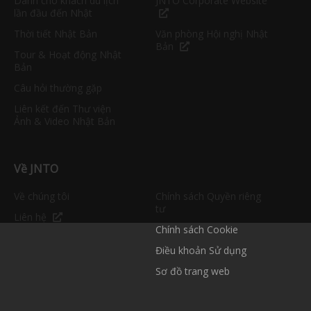
Dành cho khách du lịch
JNTO Corporate Website
lần đầu đến Nhật
Thời tiết Nhật Bản
Văn phòng Hội nghị Nhật
Bản
Tour & Hoạt động Nhật
Bản
Câu hỏi thường gặp
Liên kết đến Thư viện
Ảnh & Video Nhật Bản
Về JNTO
Về chúng tôi
Chính sách Quyền riêng
tư
Liên hệ
Chính sách Cookie
Điều khoản Sử dụng
Sơ đồ trang web