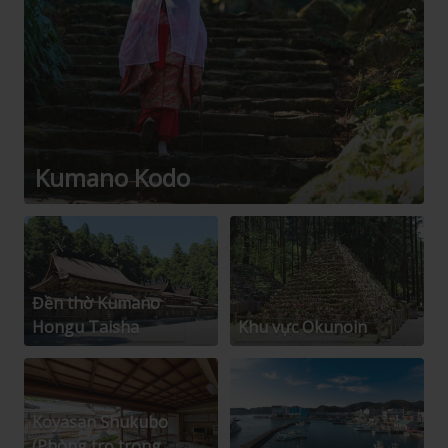
Kumano Kodo
Đền thờ Kumano
Hongu Taisha
Khu vực Okunoin
Koyasan Shukubo
(Phòng trọ trong