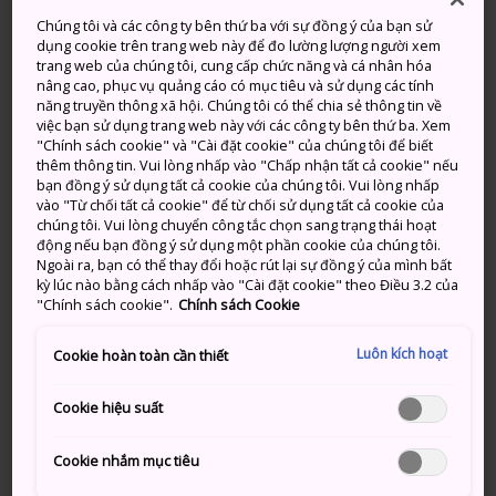
xe buýt thông thường từ Osaka và Nagoya, kết nối dễ
Chúng tôi và các công ty bên thứ ba với sự đồng ý của bạn sử
dụng cookie trên trang web này để đo lường lượng người xem
dàng với các chuyến bay đến Sân bay Quốc tế Kansai.
trang web của chúng tôi, cung cấp chức năng và cá nhân hóa
Từ Tokyo, bạn có thể đến khu vực này thông qua
nâng cao, phục vụ quảng cáo có mục tiêu và sử dụng các tính
Osaka hoặc Nagoya bằng tàu hoặc bay đến Sân bay
năng truyền thông xã hội. Chúng tôi có thể chia sẻ thông tin về
việc bạn sử dụng trang web này với các công ty bên thứ ba. Xem
Nanki-Shirahama của Wakayama chỉ trong hơn một
"Chính sách cookie" và "Cài đặt cookie" của chúng tôi để biết
tiếng.
thêm thông tin. Vui lòng nhấp vào "Chấp nhận tất cả cookie" nếu
bạn đồng ý sử dụng tất cả cookie của chúng tôi. Vui lòng nhấp
hiển thị thêm thông tin
vào "Từ chối tất cả cookie" để từ chối sử dụng tất cả cookie của
chúng tôi. Vui lòng chuyển công tắc chọn sang trạng thái hoạt
động nếu bạn đồng ý sử dụng một phần cookie của chúng tôi.
Ngoài ra, bạn có thể thay đổi hoặc rút lại sự đồng ý của mình bất
kỳ lúc nào bằng cách nhấp vào "Cài đặt cookie" theo Điều 3.2 của
"Chính sách cookie".
Chính sách Cookie
đừng bỏ lỡ
Luôn kích hoạt
Cookie hoàn toàn cần thiết
Không khí tĩnh lặng, thiêng liêng tại khu
phức hợp chùa cổ xưa của Koyasan
Cookie hiệu suất
Thành Wakayama nằm trên đỉnh núi
Cookie nhắm mục tiêu
Công trình đá tự nhiên lởm chởm nhìn từ