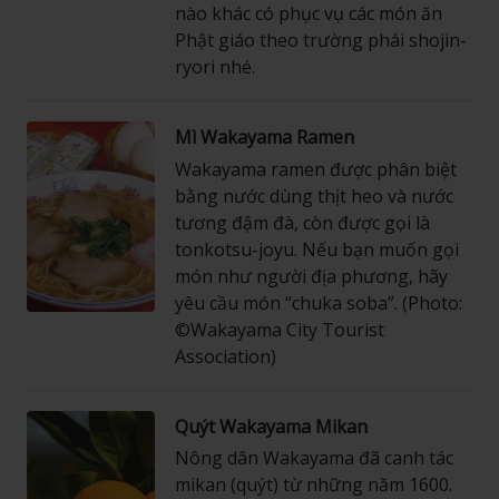
nào khác có phục vụ các món ăn
Phật giáo theo trường phái shojin-
ryori nhé.
Mì Wakayama Ramen
Wakayama ramen được phân biệt
bằng nước dùng thịt heo và nước
tương đậm đà, còn được gọi là
tonkotsu-joyu. Nếu bạn muốn gọi
món như người địa phương, hãy
yêu cầu món “chuka soba”. (Photo:
©Wakayama City Tourist
Association)
Quýt Wakayama Mikan
Nông dân Wakayama đã canh tác
mikan (quýt) từ những năm 1600.