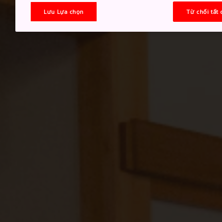
Lưu Lựa chọn
Từ chối tất 