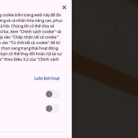
g cookie trên trang web này để đo
ăng và cá nhân hóa nâng cao, phục
 hội. Chúng tôi có thể chia sẻ
thứ ba. Xem "Chính sách cookie" và
hấp vào "Chấp nhận tất cả cookie"
 vào "Từ chối tất cả cookie" để từ
c chọn sang trạng thái hoạt động
ạn có thể thay đổi hoặc rút lại sự
e" theo Điều 3.2 của "Chính sách
Luôn kích hoạt