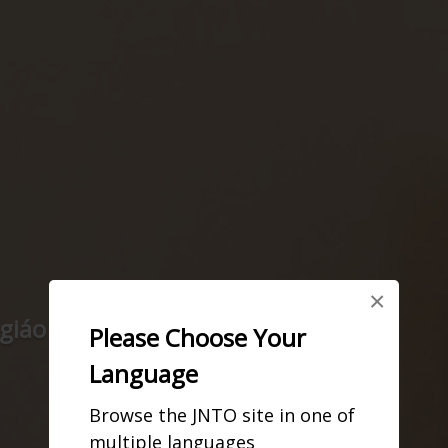
×
iáo uy nghi và lớn nhất ở Nhật Bản
Please Choose Your
Language
Browse the JNTO site in one of
multiple languages