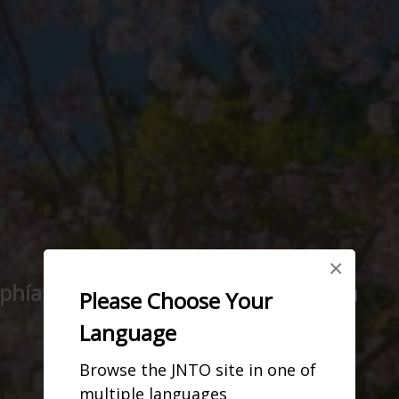
×
 phía nam linh thiêng của Wakayama
Please Choose Your
Language
Browse the JNTO site in one of
multiple languages