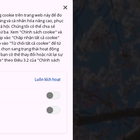
g cookie trên trang web này để đo
ăng và cá nhân hóa nâng cao, phục
 hội. Chúng tôi có thể chia sẻ
thứ ba. Xem "Chính sách cookie" và
hấp vào "Chấp nhận tất cả cookie"
 vào "Từ chối tất cả cookie" để từ
c chọn sang trạng thái hoạt động
ạn có thể thay đổi hoặc rút lại sự
e" theo Điều 3.2 của "Chính sách
Luôn kích hoạt