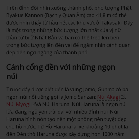
Trên đỉnh đồi nhìn xuống thành phố, pho tượng Phật
Byakue Kannon (Bạch y Quan Âm) cao 41,8 m có thể
được nhìn thấy từ hầu hết các khu vực ở Takasaki. Đây
là một trong những bức tượng lớn nhất của vị nữ
thần từ bi ở Nhật Bản và bạn có thể trèo lên bên
trong bức tượng lên đến vai để ngắm nhìn cảnh quan
đẹp đến ngỡ ngàng của thành phố.
Cánh cổng đền với những ngọn
núi
Trước đây được biết đến là vùng Jomo, Gunma có ba
ngọn núi nổi tiếng gọi là Jomo Sanzan:
Núi Akagi
,
Núi Myogi
và Núi Haruna. Núi Haruna là ngọn núi
lửa đang ngủ yên trải dài với nhiều đỉnh núi. Núi
Haruna hình nón tạo nên một phông nền tuyệt đẹp
cho hồ nước. Từ Hồ Haruna lái xe khoảng 10 phút là
đến Đền thờ Haruna được xây dựng hơn 1000 năm