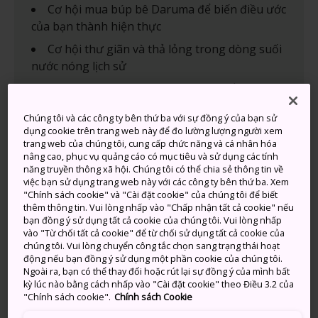
Cơ hội mua búp bê Daruma để biến điều ước
của bạn thành hiện thực
Cơ hội thư giãn và thả lỏng trong dòng suối
nước nóng lịch sử
Cơ hội đi những chuyến tàu chạy bằng đầu
máy hơi nước đích thực
Chúng tôi và các công ty bên thứ ba với sự đồng ý của bạn sử
dụng cookie trên trang web này để đo lường lượng người xem
trang web của chúng tôi, cung cấp chức năng và cá nhân hóa
nâng cao, phục vụ quảng cáo có mục tiêu và sử dụng các tính
Phương thức di chuyển
năng truyền thông xã hội. Chúng tôi có thể chia sẻ thông tin về
việc bạn sử dụng trang web này với các công ty bên thứ ba. Xem
"Chính sách cookie" và "Cài đặt cookie" của chúng tôi để biết
Bạn có thể dễ dàng đến Takasaki từ cả Tokyo và
thêm thông tin. Vui lòng nhấp vào "Chấp nhận tất cả cookie" nếu
bạn đồng ý sử dụng tất cả cookie của chúng tôi. Vui lòng nhấp
Nagano bằng cách đi các chuyến tàu thường hoặc tàu
vào "Từ chối tất cả cookie" để từ chối sử dụng tất cả cookie của
cao tốc Shinkansen.
chúng tôi. Vui lòng chuyển công tắc chọn sang trạng thái hoạt
động nếu bạn đồng ý sử dụng một phần cookie của chúng tôi.
Từ Tokyo, hãy đi tàu Tuyến JR Shonan-Shinjuku hoặc
Ngoài ra, bạn có thể thay đổi hoặc rút lại sự đồng ý của mình bất
Tuyến JR Takasaki đến Ga Takasaki. Bạn cũng có thể
kỳ lúc nào bằng cách nhấp vào "Cài đặt cookie" theo Điều 3.2 của
"Chính sách cookie".
Chính sách Cookie
đi tàu cao tốc Shinkansen Hokuriku hoặc Joetsu. Bạn