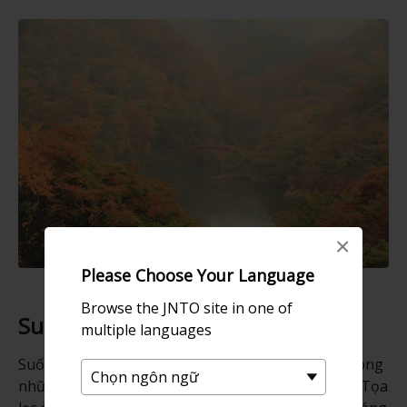
×
Please Choose Your Language
Browse the JNTO site in one of
Suối nước nóng trên cao
multiple languages
Suối nước nóng Ikaho từ lâu đã được coi là một trong
những khu suối nước nóng hàng đầu của Gunma. Tọa