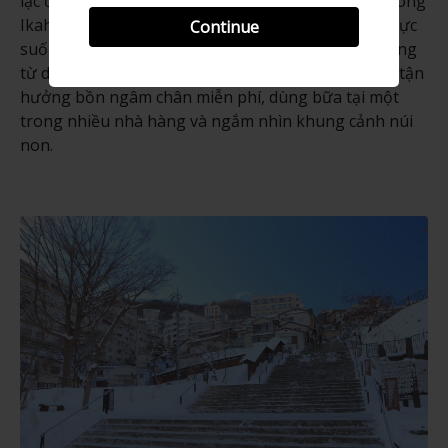
lạc ở sườn phía đông của Núi Haruna. Suối nước nóng
Ikaho từ lâu đã được coi là một trong những khu vực
Continue
suối nước nóng hàng đầu Gunma. Leo 365 bậc thang
từ dưới chân núi lên Đền thờ Ikaho ở trên đỉnh rồi tận
hưởng bồn ngâm chân miễn phí, dùng bữa tại một
trong nhiều nhà hàng và ngắm nhìn khung cảnh núi
non.