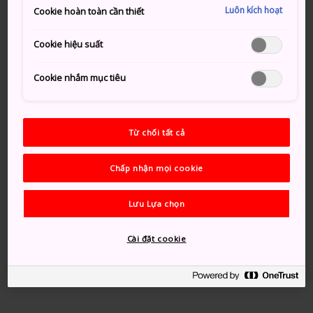
sẽ mất khoảng hai tiếng đi bằng tàu thường từ Tokyo
Luôn kích hoạt
Cookie hoàn toàn cần thiết
hoặc chưa đến một tiếng đi tàu cao tốc Shinkansen từ
Ga Tokyo hoặc Ga Nagano.
Cookie hiệu suất
Cookie nhắm mục tiêu
Từ chối tất cả
Chấp nhận mọi cookie
Lưu Lựa chọn
Cài đặt cookie
Hồ Haruna