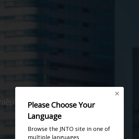
×
ghiệp và Đông Tây hội ngộ
Please Choose Your
Language
Browse the JNTO site in one of
multiple languages