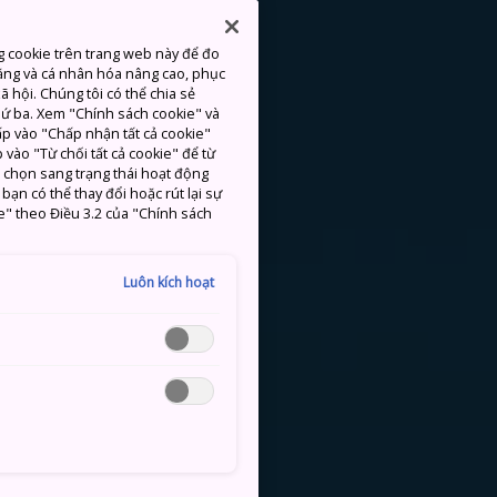
g cookie trên trang web này để đo
ăng và cá nhân hóa nâng cao, phục
 hội. Chúng tôi có thể chia sẻ
thứ ba. Xem "Chính sách cookie" và
hấp vào "Chấp nhận tất cả cookie"
 vào "Từ chối tất cả cookie" để từ
c chọn sang trạng thái hoạt động
ạn có thể thay đổi hoặc rút lại sự
e" theo Điều 3.2 của "Chính sách
Luôn kích hoạt