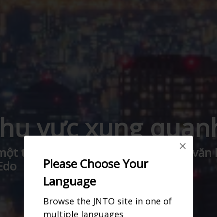
Khu vực xung quan
×
một trung tâm của ánh sáng rực rỡ, văn
Please Choose Your
Edo
Language
Browse the JNTO site in one of
multiple languages