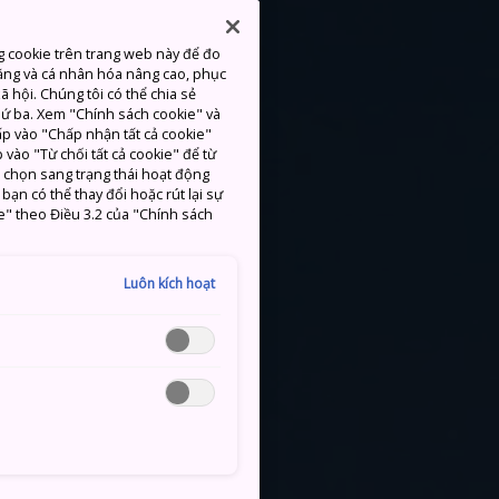
g cookie trên trang web này để đo
ăng và cá nhân hóa nâng cao, phục
 hội. Chúng tôi có thể chia sẻ
thứ ba. Xem "Chính sách cookie" và
hấp vào "Chấp nhận tất cả cookie"
 vào "Từ chối tất cả cookie" để từ
c chọn sang trạng thái hoạt động
ạn có thể thay đổi hoặc rút lại sự
e" theo Điều 3.2 của "Chính sách
Luôn kích hoạt