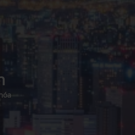
h
 hóa