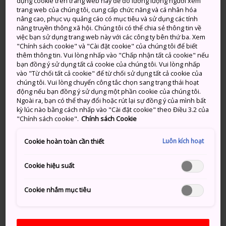
dụng cookie trên trang web này để đo lường lượng người xem
Thành phố Kagoshima là thủ phủ và trung tâm giao
trang web của chúng tôi, cung cấp chức năng và cá nhân hóa
nâng cao, phục vụ quảng cáo có mục tiêu và sử dụng các tính
thông chính, được kết nối với phần còn lại của Kyushu
năng truyền thông xã hội. Chúng tôi có thể chia sẻ thông tin về
bằng tuyến tàu cao tốc Kyushu Shinkansen đến ga
việc bạn sử dụng trang web này với các công ty bên thứ ba. Xem
Hakata của Fukuoka. Tỉnh này là nơi có sân bay lớn
"Chính sách cookie" và "Cài đặt cookie" của chúng tôi để biết
thêm thông tin. Vui lòng nhấp vào "Chấp nhận tất cả cookie" nếu
thứ hai của Kyushu, Sân bay Kagoshima, nơi kết nối
bạn đồng ý sử dụng tất cả cookie của chúng tôi. Vui lòng nhấp
tỉnh với cả trong nước và quốc tế.
vào "Từ chối tất cả cookie" để từ chối sử dụng tất cả cookie của
chúng tôi. Vui lòng chuyển công tắc chọn sang trạng thái hoạt
hiển thị thêm thông tin
động nếu bạn đồng ý sử dụng một phần cookie của chúng tôi.
Ngoài ra, bạn có thể thay đổi hoặc rút lại sự đồng ý của mình bất
kỳ lúc nào bằng cách nhấp vào "Cài đặt cookie" theo Điều 3.2 của
"Chính sách cookie".
Chính sách Cookie
đừng bỏ lỡ
Luôn kích hoạt
Cookie hoàn toàn cần thiết
Cookie hiệu suất
Khung cảnh tuyệt đẹp của Núi Sakurajima
nhô lên từ Vịnh Kinko
Cookie nhắm mục tiêu
Rừng cổ Yakushima - khu rừng đầu tiên ở
Nhật Bản được đăng ký Di sản Thế giới