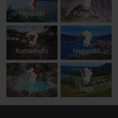
Miyazaki
Fukuoka
Kumamoto
Nagasaki
Oita
Saga