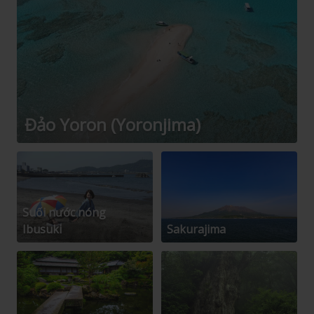
Đảo Yoron (Yoronjima)
Suối nước nóng
Ibusuki
Sakurajima