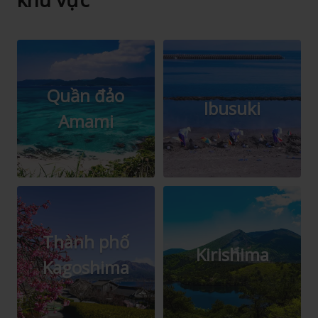
Quần đảo
Ibusuki
Amami
Thành phố
Kirishima
Kagoshima