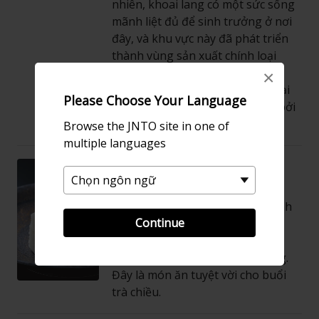
nhiên, khoai lang có một sức sống
mãnh liệt đủ để sinh trưởng ở nơi
đây, và khu vực này đã phát triển
thành vùng sản xuất chính loại
khoai lang có tên gọi là
×
"satsumaimo". Shochu làm từ loại
Please Choose Your Language
khoai lang này được đặc trưng bởi
vị ngọt thanh nhã và tinh tế.
Browse the JNTO site in one of
multiple languages
Bánh ngọt Karukan
Làm từ bột nhào gồm bột gạo,
khoai nghiền và đường tạo thành
Continue
bánh hấp và nhồi bột đậu ngọt,
sau đó karukan được hấp thành
một chiếc bánh xốp, ngon miệng.
Đây là món ăn tuyệt vời cho buổi
trà chiều.