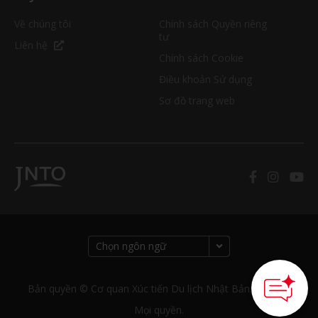
Về chúng tôi
Chính sách Quyền riêng
tư
Liên hệ
Chính sách Cookie
Điều khoản Sử dụng
Sơ đồ trang web
How can we
help you?
Bản quyền © Cơ quan Xúc tiến Du lịch Nhật Bản. Bảo lưu
Mọi quyền.