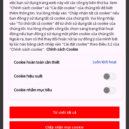
Cho khỉ đầu chó, vượn cáo đuôi chuông, dê,
việc bạn sử dụng trang web này với các công ty bên thứ ba. Xem
"Chính sách cookie" và "Cài đặt cookie" của chúng tôi để biết
cừu, gấu mèo và hươu cao cổ ăn
thêm thông tin. Vui lòng nhấp vào "Chấp nhận tất cả cookie" nếu
bạn đồng ý sử dụng tất cả cookie của chúng tôi. Vui lòng nhấp
Khách sạn Kujukushima Seaside Terrace &
vào "Từ chối tất cả cookie" để từ chối sử dụng tất cả cookie của
Spa Hanamizuki: Một suối nước nóng địa
chúng tôi. Vui lòng chuyển công tắc chọn sang trạng thái hoạt
phương nổi tiếng ở vùng tây bắc Sasebo
động nếu bạn đồng ý sử dụng một phần cookie của chúng tôi.
Ngoài ra, bạn có thể thay đổi hoặc rút lại sự đồng ý của mình bất
kỳ lúc nào bằng cách nhấp vào "Cài đặt cookie" theo Điều 3.2 của
"Chính sách cookie".
Chính sách Cookie
Phương thức di chuyển
Luôn kích hoạt
Cookie hoàn toàn cần thiết
Bạn có thể đi tàu JR từ Fukuoka và Nagasaki đến
Cookie hiệu suất
Sasebo. Từ đây, chỉ cần đi một chuyến xe buýt ngắn là
đến
Hirado
.
Cookie nhắm mục tiêu
Tàu tốc hành đặc biệt JR chạy từ Ga Hakata ở
Fukuoka. Hành trình hai tiếng này sẽ tốn khoảng
5.000 yên cho chuyến khứ hồi. Bạn cũng có thể đón
Từ chối tất cả
tàu JR Seaside Liner xuất phát hàng giờ từ Nagasaki.
Chuyến đi 100 phút này tốn 1.680 yên cho mỗi chiều.
Chấp nhận mọi cookie