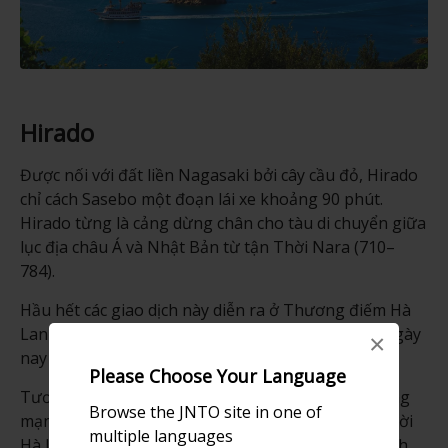
Hirado
Được nối với đất liền Nagasaki bởi cây cầu đỏ, Hirado
chỉ cách Sasebo một đoạn lái xe khoảng 90 phút.
Hirado từng là cảng dừng chân cho tàu di chuyển giữa
lục địa châu Á và Nhật Bản từ tận Thời Nara (710–
784).
Hầu hết các giao dịch này diễn ra ở Thương điếm Hà
Lan tại Hirado, được xây dựng vào năm 1609 mà ngày
×
nay bạn vẫn có thể đến tham quan.
Please Choose Your Language
Tương tự như Sasebo, Hirado cũng chịu ảnh hưởng
Browse the JNTO site in one of
mạnh mẽ từ du khách nước ngoài – chủ yếu là người
multiple languages
Hà Lan. Tuy nhiên, Hirado vẫn giữ được phong cách