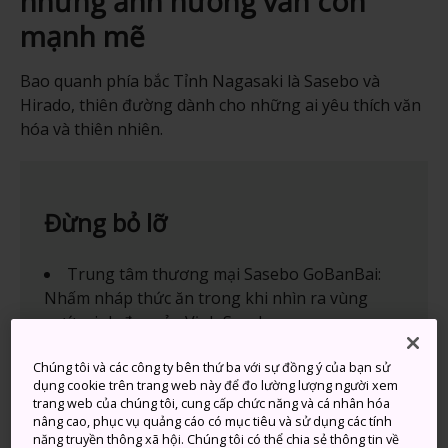
những ảnh hưởng vẫn còn
mạnh mẽ
Bao quanh phía bắc Tỉnh Nagasaki là Sasebo và
Hirado, thiên đường dành cho những ai yêu thích văn
hóa và thiên nhiên.
Đừng bỏ lỡ
Trung tâm thương mại Sasebo GoBanBai:
Nhấm nháp thức ăn trong khi nhìn ra vùng
nước xinh đẹp của Vịnh Sasebo
Kujukushima: Ra khơi trên con tàu cướp biển
Chúng tôi và các công ty bên thứ ba với sự đồng ý của bạn sử
và tận hưởng cảnh sắc từ các hòn đảo nổi tiếng
dụng cookie trên trang web này để đo lường lượng người xem
của Sasebo
trang web của chúng tôi, cung cấp chức năng và cá nhân hóa
nâng cao, phục vụ quảng cáo có mục tiêu và sử dụng các tính
Vườn bách thảo Kujukushima Mori Kirara:
năng truyền thông xã hội. Chúng tôi có thể chia sẻ thông tin về