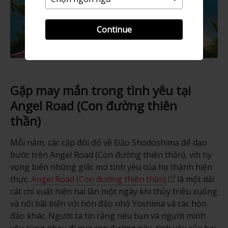
Continue
Gặp may mắn trong tình yêu tại
Angel Road (Con đường thiên
thần)
Mỗi năm, các cặp đôi đổ về Đảo Shodoshima để dạo
bước trên Angel Road (Con đường thiên thần), với hy
vọng biến những giấc mơ tình yêu của họ thành hiện
thực.
Angel Road (Con đường thiên thần)
là một dải
cát chỉ xuất hiện hai lần một ngày khi thủy triều xuống
và nối bãi biển với hòn đảo nhỏ Yoshima và các hòn
đảo khác. Người ta tin rằng nếu bạn và người mình
yêu cùng nhau đi qua con đường này, tình yêu của hai