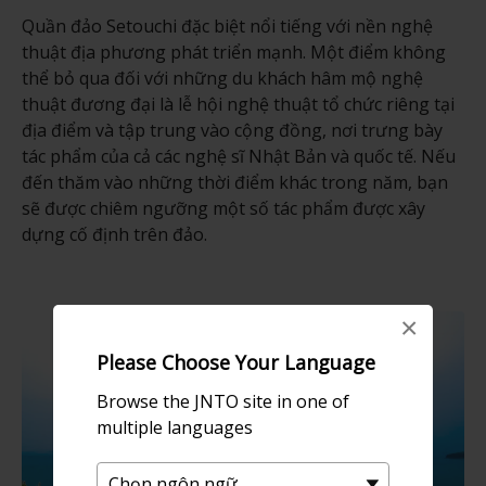
Quần đảo Setouchi đặc biệt nổi tiếng với nền nghệ
thuật địa phương phát triển mạnh. Một điểm không
thể bỏ qua đối với những du khách hâm mộ nghệ
thuật đương đại là lễ hội nghệ thuật tổ chức riêng tại
địa điểm và tập trung vào cộng đồng, nơi trưng bày
tác phẩm của cả các nghệ sĩ Nhật Bản và quốc tế. Nếu
đến thăm vào những thời điểm khác trong năm, bạn
sẽ được chiêm ngưỡng một số tác phẩm được xây
dựng cố định trên đảo.
×
Please Choose Your Language
Browse the JNTO site in one of
multiple languages