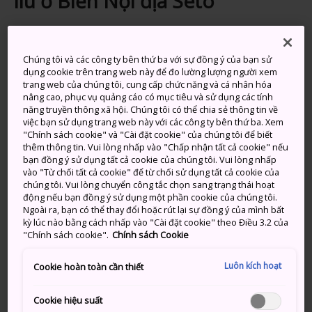
liu ở Biển Nội địa Seto
Đảo Setouchi là một quần đảo gồm hàng nghìn hòn
đảo có kích thước khác nhau nằm rải rác trên vùng
Chúng tôi và các công ty bên thứ ba với sự đồng ý của bạn sử
Biển Nội địa Seto. Khí hậu ôn hòa, bãi biển sạch và làn
dụng cookie trên trang web này để đo lường lượng người xem
nước xanh lấp lánh là đặc điểm chung của những hòn
trang web của chúng tôi, cung cấp chức năng và cá nhân hóa
đảo nhỏ này, khiến nơi đây trở nên lý tưởng cho
nâng cao, phục vụ quảng cáo có mục tiêu và sử dụng các tính
năng truyền thông xã hội. Chúng tôi có thể chia sẻ thông tin về
những chuyến đi thư giãn ngắn tách biệt khỏi các
việc bạn sử dụng trang web này với các công ty bên thứ ba. Xem
thành phố lân cận như Okayama,
Takamatsu
,
"Chính sách cookie" và "Cài đặt cookie" của chúng tôi để biết
Hiroshima và
Kobe
. Những hòn đảo này cũng là địa
thêm thông tin. Vui lòng nhấp vào "Chấp nhận tất cả cookie" nếu
bạn đồng ý sử dụng tất cả cookie của chúng tôi. Vui lòng nhấp
điểm tổ chức một trong những lễ hội nghệ thuật nổi
vào "Từ chối tất cả cookie" để từ chối sử dụng tất cả cookie của
tiếng nhất trong khu vực, nên rất phù hợp đối với
chúng tôi. Vui lòng chuyển công tắc chọn sang trạng thái hoạt
người yêu nghệ thuật.
động nếu bạn đồng ý sử dụng một phần cookie của chúng tôi.
Ngoài ra, bạn có thể thay đổi hoặc rút lại sự đồng ý của mình bất
kỳ lúc nào bằng cách nhấp vào "Cài đặt cookie" theo Điều 3.2 của
"Chính sách cookie".
Chính sách Cookie
Đừng bỏ lỡ
Luôn kích hoạt
Cookie hoàn toàn cần thiết
Cơ hội chiêm ngưỡng tác phẩm nghệ thuật
Cookie hiệu suất