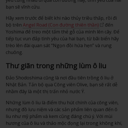
bạn sẽ vĩnh cửu.
Hãy xem trước để biết khi nào thủy triều thấp, rồi đi
bộ trên
Angel Road (Con đường thiên thần)
đến
Yoshima để treo một tấm thẻ gỗ của mình lên cây. Để
tiếp tục vun đắp tình yêu của hai bạn, từ bãi biển hãy
trèo lên đài quan sát “Ngọn đồi hứa hẹn” và rung
chuông.
Thư giãn trong những lùm ô liu
Đảo Shodoshima cũng là nơi đầu tiên trồng ô liu ở
Nhật Bản. Tản bộ qua Công viên Olive, bạn sẽ rất dễ
nhầm đây là một thị trấn nhỏ nước Ý.
Những lùm ô liu là điểm thu hút chính của công viên,
nhưng đồ lưu niệm và các sản phẩm liên quan đến ô
liu như mỹ phẩm và kem cũng đáng chú ý. Với mùi
hương của ô liu và thảo mộc đọng lại trong không khí,