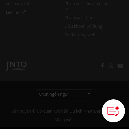
Về chúng tôi
Chính sách Quyền riêng
tư
Liên hệ
Chính sách Cookie
Điều khoản Sử dụng
Sơ đồ trang web
How can we
help you?
Bản quyền © Cơ quan Xúc tiến Du lịch Nhật Bản. Bảo lưu
Mọi quyền.