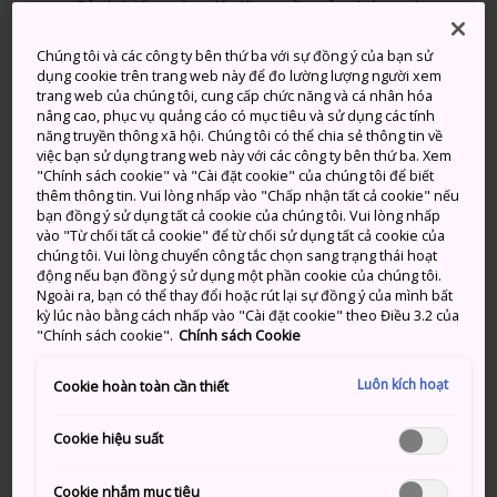
Cảnh biển tráng lệ đã truyền cảm hứng cho
các nghệ sĩ và nhà thơ trong nhiều thế kỷ
Chúng tôi và các công ty bên thứ ba với sự đồng ý của bạn sử
Hải sản tươi sống bao gồm món hàu ăn
dụng cookie trên trang web này để đo lường lượng người xem
không giới hạn vào mùa đông
trang web của chúng tôi, cung cấp chức năng và cá nhân hóa
nâng cao, phục vụ quảng cáo có mục tiêu và sử dụng các tính
260 hòn đảo phủ đầy thông nổi tiếng được
năng truyền thông xã hội. Chúng tôi có thể chia sẻ thông tin về
xem là một trong những cảnh tượng đẹp nhất
việc bạn sử dụng trang web này với các công ty bên thứ ba. Xem
"Chính sách cookie" và "Cài đặt cookie" của chúng tôi để biết
ở Nhật Bản
thêm thông tin. Vui lòng nhấp vào "Chấp nhận tất cả cookie" nếu
bạn đồng ý sử dụng tất cả cookie của chúng tôi. Vui lòng nhấp
vào "Từ chối tất cả cookie" để từ chối sử dụng tất cả cookie của
chúng tôi. Vui lòng chuyển công tắc chọn sang trạng thái hoạt
động nếu bạn đồng ý sử dụng một phần cookie của chúng tôi.
Phương thức di chuyển
Ngoài ra, bạn có thể thay đổi hoặc rút lại sự đồng ý của mình bất
kỳ lúc nào bằng cách nhấp vào "Cài đặt cookie" theo Điều 3.2 của
"Chính sách cookie".
Chính sách Cookie
Thủ phủ của Tỉnh
Miyagi
,
Sendai
, là cửa ngõ đưa
bạn đến tất cả các địa điểm bên kia bờ biển.
Luôn kích hoạt
Cookie hoàn toàn cần thiết
Tàu cao tốc Shinkansen Hayabusa hoặc Yamabiko từ
Tokyo sẽ đưa bạn đến
Sendai
trong khoảng một
Cookie hiệu suất
tiếng rưỡi. Tuyến JR Senseki từ Sendai sẽ mất khoảng
40 phút để đến
Matsushima
.
Cookie nhắm mục tiêu