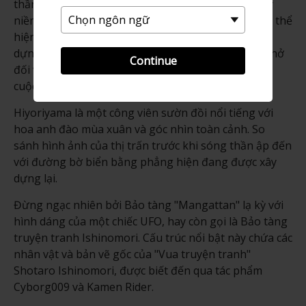
thần năm 2011 gây ra. Tuy nhiên, du khách sẽ thấy
niềm tự hào và tinh thần đấu tranh của người dân, thể
hiện bằng tấm bảng "Ganbarou Ishinomaki" được
dựng lên không lâu sau thảm họa. Đó là lời nhắc nhở
Continue
đối với tất cả mọi người rằng "Không bao giờ bỏ
cuộc!", dù mọi thứ trở nên khó khăn đến thế nào.
Hiyoriyama là một công viên sườn đồi nổi tiếng với
hoa anh đào mùa xuân và góc nhìn toàn cảnh. So
sánh hình ảnh của thị trấn trước khi sóng thần ập đến
với đường bờ biển bằng phẳng hiện đang được xây
dựng lại.
Đừng ngạc nhiên bởi Bảo tàng "Mangattan" lạ kỳ với
hình dáng của một chiếc UFO, hay còn gọi là Bảo tàng
truyện tranh Ishinomori. Cấu trúc nổi bật này chứa các
nhân vật và bản vẽ gốc của "Vua truyện tranh"
Shotaro Ishinomori, được biết đến qua tác phẩm
Cyborg009 và Kamen Rider.