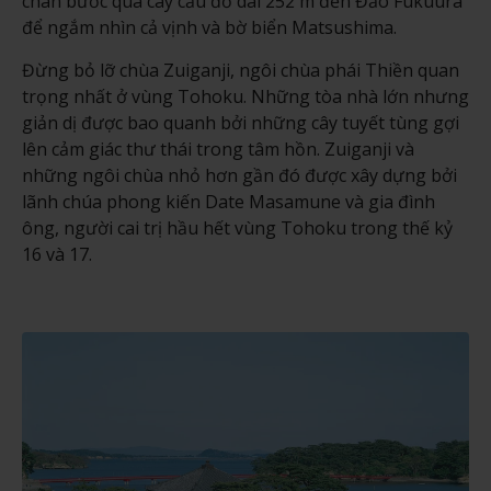
chân bước qua cây cầu đỏ dài 252 m đến Đảo Fukuura
để ngắm nhìn cả vịnh và bờ biển Matsushima.
Đừng bỏ lỡ chùa Zuiganji, ngôi chùa phái Thiền quan
trọng nhất ở vùng Tohoku. Những tòa nhà lớn nhưng
giản dị được bao quanh bởi những cây tuyết tùng gợi
lên cảm giác thư thái trong tâm hồn. Zuiganji và
những ngôi chùa nhỏ hơn gần đó được xây dựng bởi
lãnh chúa phong kiến Date Masamune và gia đình
ông, người cai trị hầu hết vùng Tohoku trong thế kỷ
16 và 17.