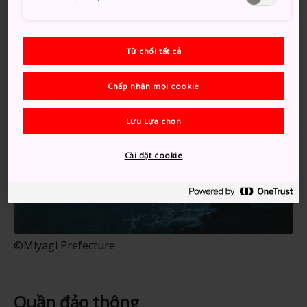
Từ chối tất cả
Chấp nhận mọi cookie
Lưu Lựa chọn
Cài đặt cookie
©Miyagi Prefecture
Quần đảo thông