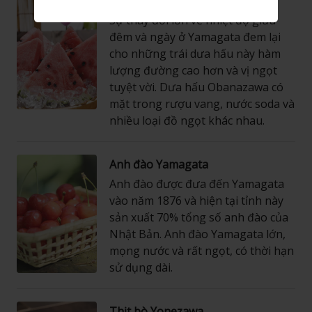
Sự thay đổi lớn về nhiệt độ giữa
đêm và ngày ở Yamagata đem lại
cho những trái dưa hấu này hàm
lượng đường cao hơn và vị ngọt
tuyệt vời. Dưa hấu Obanazawa có
mặt trong rượu vang, nước soda và
nhiều loại đồ ngọt khác nhau.
Anh đào Yamagata
Anh đào được đưa đến Yamagata
vào năm 1876 và hiện tại tỉnh này
sản xuất 70% tổng số anh đào của
Nhật Bản. Anh đào Yamagata lớn,
mọng nước và rất ngọt, có thời hạn
sử dụng dài.
Thịt bò Yonezawa