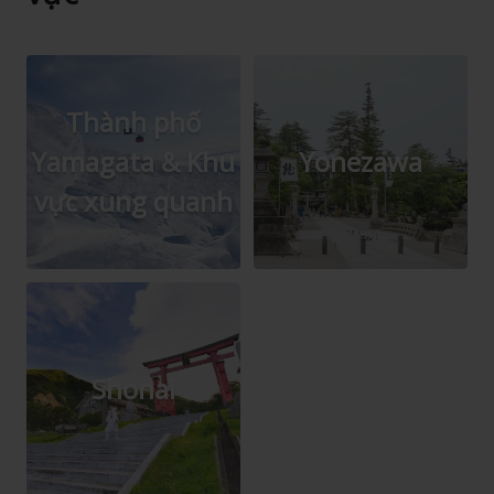
Thành phố
Yamagata & Khu
Yonezawa
vực xung quanh
Shonai