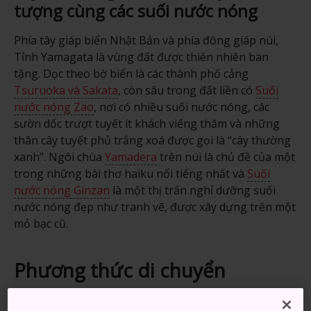
tượng cùng các suối nước nóng
Phía tây giáp biển Nhật Bản và phía đông giáp núi,
Tỉnh Yamagata là vùng đất được thiên nhiên ban
tặng. Dọc theo bờ biển là các thành phố cảng
Tsuruoka và Sakata
, còn sâu trong đất liền có
Suối
nước nóng Zao
, nơi có nhiều suối nước nóng, các
sườn dốc trượt tuyết ít khách viếng thăm và những
thân cây tuyết phủ trắng xoá được gọi là “cây thường
xanh”. Ngôi chùa
Yamadera
trên núi là chủ đề của một
trong những bài thơ haiku nổi tiếng nhất và
Suối
nước nóng Ginzan
là một thị trấn nghỉ dưỡng suối
nước nóng đẹp như tranh vẽ, được xây dựng trên một
mỏ bạc cũ.
Phương thức di chuyển
Có thể đến Tỉnh Yamagata bằng tàu cao tốc hình viên