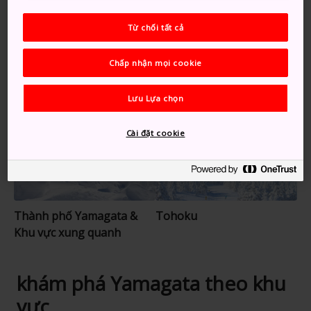
Thành Yamagata, một tòa thành có diện tích
khiêm tốn nhưng mang đầy tính lịch sử, nằm ở
Từ chối tất cả
trung tâm Thành phố Yamagata
Chấp nhận mọi cookie
Gợi ý dành cho bạn
Lưu Lựa chọn
Cài đặt cookie
Thành phố Yamagata &
Tohoku
Khu vực xung quanh
khám phá Yamagata theo khu
vực