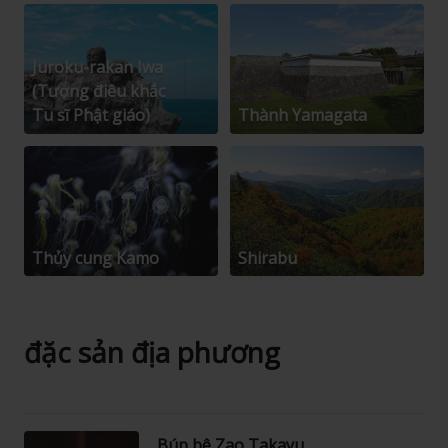
Juroku-rakan Iwa
(Tượng điêu khắc
Tu sĩ Phật giáo)
Thành Yamagata
Thủy cung Kamo
Shirabu
đặc sản địa phương
Búp bê Zao Takayu