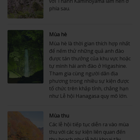
với Thành Kaminoyama làm nền ở
phía sau.
Mùa hè
Mùa hè là thời gian thích hợp nhất
để nếm thử những quả anh đào
được tán thưởng của khu vực hoặc
tự mình hái anh đào ở Higashine.
Tham gia cùng người dân địa
phương trong nhiều sự kiện được
tổ chức trên khắp tỉnh, chẳng hạn
như Lễ hội Hanagasa quy mô lớn.
Mùa thu
Các lễ hội tiếp tục diễn ra vào mùa
thu với các sự kiện liên quan đến
thu hoạch như lễ hội khoai tây