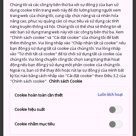
đạn từ Tokyo. Ngoài ra, bạn có thể bay đến sân bay
Chúng tôi và các công ty bên thứ ba với sự đồng ý của bạn sử
dụng cookie trên trang web này để đo lường lượng người xem
Yamagata hoặc Sân bay Shonai.
trang web của chúng tôi, cung cấp chức năng và cá nhân hóa
nâng cao, phục vụ quảng cáo có mục tiêu và sử dụng các tính
hiển thị thêm thông tin
năng truyền thông xã hội. Chúng tôi có thể chia sẻ thông tin về
việc bạn sử dụng trang web này với các công ty bên thứ ba. Xem
"Chính sách cookie" và "Cài đặt cookie" của chúng tôi để biết
thêm thông tin. Vui lòng nhấp vào "Chấp nhận tất cả cookie" nếu
bạn đồng ý sử dụng tất cả cookie của chúng tôi. Vui lòng nhấp
đừng bỏ lỡ
vào "Từ chối tất cả cookie" để từ chối sử dụng tất cả cookie của
chúng tôi. Vui lòng chuyển công tắc chọn sang trạng thái hoạt
động nếu bạn đồng ý sử dụng một phần cookie của chúng tôi.
Ngoài ra, bạn có thể thay đổi hoặc rút lại sự đồng ý của mình bất
Suối nước nóng Zao, khu nghỉ dưỡng trượt
kỳ lúc nào bằng cách nhấp vào "Cài đặt cookie" theo Điều 3.2 của
tuyết và suối nước nóng nổi tiếng với nhiều cây
"Chính sách cookie".
Chính sách Cookie
linh sam khổng lồ phủ đầy .
Luôn kích hoạt
Yamadera, còn được gọi là Risshakuji, một
Cookie hoàn toàn cần thiết
ngôi chùa được xây dựng trên một ngọn đồi
hùng vĩ
Cookie hiệu suất
Núi Gassan, ngọn núi cao nhất trong ba
Cookie nhắm mục tiêu
ngọn núi thiêng của Dewa Sanzan