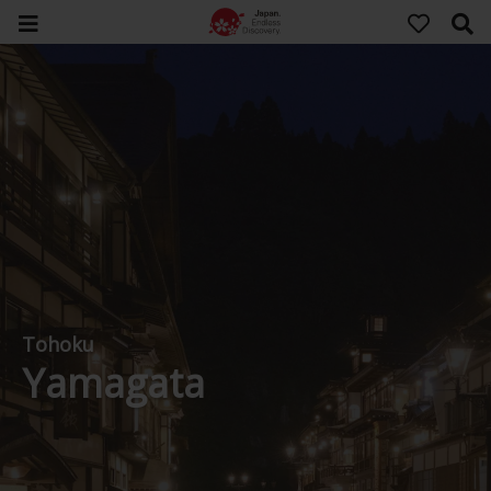
Tohoku
Yamagata