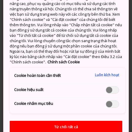
nâng cao, phục vụ quảng cáo có mục tiêu và sử dụng các tính
hưởng sâu sắc đến trà đạo, bạn có thể nhận ra những
năng truyền thông xã hội. Chúng tôi có thể chia sẻ thông tin về
mối liên kết tôn giáo trong nghi thức tỉ mỉ đến mức
việc bạn sử dụng trang web này với các công ty bên thứ ba. Xem
phức tạp mà những người thực hành phải mất nhiều
"Chính sách cookie" và "Cài đặt cookie" của chúng tôi để biết
thêm thông tin. Vui lòng nhấp vào "Chấp nhận tất cả cookie" nếu
năm để mài giũa kỹ năng của mình. Có các lớp ở cấp
bạn đồng ý sử dụng tất cả cookie của chúng tôi. Vui lòng nhấp
độ nhập môn tại tất cả các thành phố lớn của Nhật
vào "Từ chối tất cả cookie" để từ chối sử dụng tất cả cookie của
Bản.
chúng tôi. Vui lòng chuyển công tắc chọn sang trạng thái hoạt
động nếu bạn đồng ý sử dụng một phần cookie của chúng tôi.
Ngoài ra, bạn có thể thay đổi hoặc rút lại sự đồng ý của mình bất
kỳ lúc nào bằng cách nhấp vào "Cài đặt cookie" theo Điều 3.2 của
"Chính sách cookie".
Chính sách Cookie
Luôn kích hoạt
Cookie hoàn toàn cần thiết
Cookie hiệu suất
Sống như một nhà sư với trải nghiệm nghỉ trọ tại
Cookie nhắm mục tiêu
chùa shukubo
Từ chối tất cả