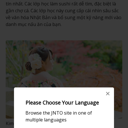
tín nhất. Các lớp học làm sushi rất dễ tìm, đặc biệt là
gần chợ cá. Các lớp học này cung cấp cái nhìn sâu sắc
về văn hóa Nhật Bản và bổ sung một kỹ năng mới vào
danh mục nấu ăn của bạn.
×
Please Choose Your Language
Browse the JNTO site in one of
multiple languages
Kimono Nhật Bản thanh lịch