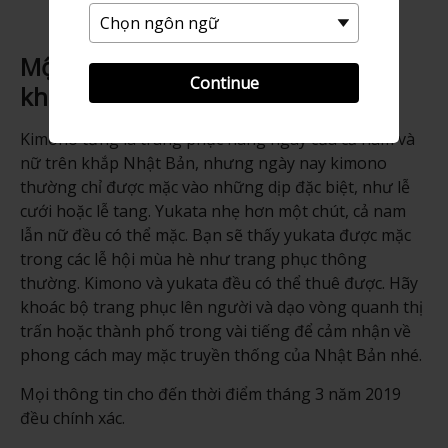
Một truyền thống mà bạn có thể
Continue
khoác lên người
Kimono từng là trang phục hàng ngày của cả nam và
nữ trên khắp Nhật Bản, nhưng ngày nay kimono
thường chỉ được mặc vào những dịp đặc biệt, như lễ
cưới hoặc lễ tang. Yukata nhẹ hơn một chút, cả nam
lẫn nữ đều có thể mặc. Bạn sẽ thấy yukata được mặc
trong các lễ hội mùa hè như trang phục thông
thường. Kimono và yukata đều có thể thuê được. Hãy
khoác bộ trang phục lên người và dạo vòng quanh thị
trấn hoặc thành phố trong vài tiếng để cảm nhận về
phong cách may mặc truyền thống của Nhật Bản nhé.
Mọi thông tin cho đến thời điểm tháng 3 năm 2019
đều chính xác.