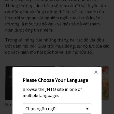
Thông thường, du khách sẽ xem các đô vật luyện tập
các động tác và tăng cường thể lực và sức mạnh của
họ dưới sự quan sát nghiêm ngặt của chủ lò luyện -
thường là một cựu đô vật - và một số đô vật thâm
niên được ông tín nhiệm.
Trong cái nóng của những tháng hè, các đô vật đều
ướt đẫm mồ hôi. Giữa trời mùa đông, sự nỗ lực của các
đô vật khiến mồ hôi bốc hơi và làm mờ cửa sổ.
×
Please Choose Your Language
Browse the JNTO site in one of
multiple languages
No nê với lẩu chanko nabe