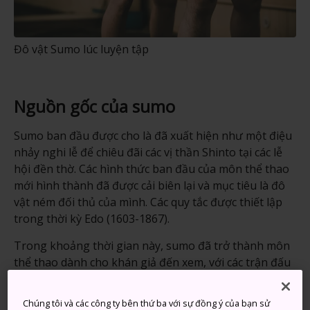
Đô vật Sumo lúc luyện tập
Nguồn gốc của sumo
Sumo ban đầu được cho là đã xuất hiện như một điệu
nhảy nghi lễ để chiêu đãi các vị thần Shinto tại các lễ
hội đền thờ. Các hình thức ban đầu của môn thể thao
mới hình thành đã được cải biên lại và mục tiêu là đô
vật ném đối thủ của mình. Các quy tắc được thiết lập
trong thời kỳ Edo (1603-1867).
Trong khoảng thời gian này, sumo đã trở thành môn
thể thao dành cho khán giả đến xem, với các trận đấu
thường được tổ chức tại các đền thờ, cho đến khi Hội
trường thi đấu Ryogoku Sumo đầu tiên,
Ryogoku
Chúng tôi và các công ty bên thứ ba với sự đồng ý của bạn sử