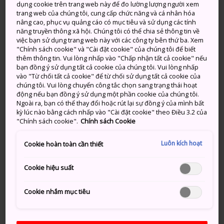
Kokugikan
, được mở cửa bên bờ Sông Sumida ở
dụng cookie trên trang web này để đo lường lượng người xem
Tokyo vào năm 1909. Trong những năm sau chiến
trang web của chúng tôi, cung cấp chức năng và cá nhân hóa
nâng cao, phục vụ quảng cáo có mục tiêu và sử dụng các tính
tranh, các giải đấu được tổ chức đồng đều hơn trên
năng truyền thông xã hội. Chúng tôi có thể chia sẻ thông tin về
khắp đất nước. Ngày nay, có sáu giải đấu - còn gọi là
việc bạn sử dụng trang web này với các công ty bên thứ ba. Xem
basho - được tổ chức mỗi năm, với các sự kiện diễn ra
"Chính sách cookie" và "Cài đặt cookie" của chúng tôi để biết
thêm thông tin. Vui lòng nhấp vào "Chấp nhận tất cả cookie" nếu
tại
Osaka
vào tháng 3,
Nagoya
vào tháng 7 và
bạn đồng ý sử dụng tất cả cookie của chúng tôi. Vui lòng nhấp
Fukuoka
vào tháng 11 luân phiên với ba giải đấu ở
vào "Từ chối tất cả cookie" để từ chối sử dụng tất cả cookie của
Tokyo.
chúng tôi. Vui lòng chuyển công tắc chọn sang trạng thái hoạt
động nếu bạn đồng ý sử dụng một phần cookie của chúng tôi.
Ngoài ra, bạn có thể thay đổi hoặc rút lại sự đồng ý của mình bất
Giành chiến thắng
kỳ lúc nào bằng cách nhấp vào "Cài đặt cookie" theo Điều 3.2 của
"Chính sách cookie".
Chính sách Cookie
Các đô vật có thể giành chiến thắng bằng cách buộc
đối thủ của họ bước ra ngoài vòng tròn thi đấu hoặc
Luôn kích hoạt
Cookie hoàn toàn cần thiết
bằng cách khiến họ chạm đất với bất kỳ bộ phận nào
của cơ thể ngoài lòng bàn chân. Mỗi trận đấu được
Cookie hiệu suất
diễn ra sau nghi thức phức tạp cần ném muối tinh
khiết và cúi chào đối thủ trước khi họ lao vào nhau.
Cookie nhắm mục tiêu
Nhiều trận đấu kết thúc chỉ trong vài giây khi một đô
vật khiến đối thủ mất thăng bằng ngay từ khi bắt đầu;