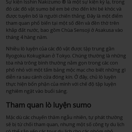
Sự kiện Isshin Nakizumo ® là một sự kiện kỳ lạ, trong
đó các đô vật sumo bế em bé cho đến khi bé khóc và
được tuyên bố là người chiến thắng. Đây là một điểm
tham quan phổ biến tại một số đền và đền thờ trên
khắp đất nước, bao gồm Chùa Sensoji ở Asakusa vào
tháng 4 hàng năm.
Nhiều lò luyện của các đô vật được tập trung gần
Ryogoku Kokugikan ở Tokyo. Chúng thường là những
tòa nhà trông bình thường nằm gọn trong các con
phố nhỏ với một tấm bảng mộc mạc cho biết những gì
diễn ra sau cánh cửa đóng kín. Ở đây, chủ lò luyện
thực hiện bổn phận của mình với chế độ tập luyện
nghiêm ngặt vào buổi sáng.
Tham quan lò luyện sumo
Mặc dù các chuyến thăm ngẫu nhiên, tự phát thường
sẽ bị từ chối tham quan, nhưng một số công ty du lịch
có thể sắp xếp các tour du lịch cho các nhóm nhỏ.