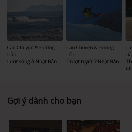
Câu Chuyện & Hướng
Câu Chuyện & Hướng
Câ
Dẫn
Dẫn
Dẫ
Lướt sóng ở Nhật Bản
Trượt tuyết ở Nhật Bản
Th
nh
Gợi ý dành cho bạn