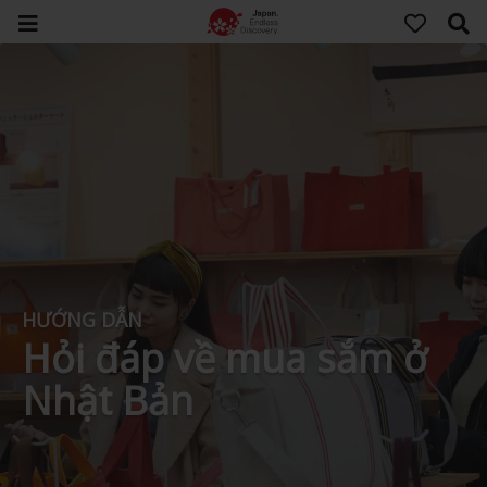
HƯỚNG DẪN
Hỏi đáp về mua sắm ở
Nhật Bản