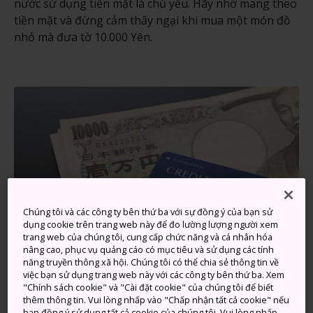
nước sử dụng tiền mặt là chủ yếu. Hãy nhớ mang theo
tiền mặt và đừng cảm thấy ngại khi mua một món đồ
nhỏ mà đưa tờ 10.000 Yên.
Chúng tôi và các công ty bên thứ ba với sự đồng ý của bạn sử
dụng cookie trên trang web này để đo lường lượng người xem
trang web của chúng tôi, cung cấp chức năng và cá nhân hóa
nâng cao, phục vụ quảng cáo có mục tiêu và sử dụng các tính
năng truyền thông xã hội. Chúng tôi có thể chia sẻ thông tin về
việc bạn sử dụng trang web này với các công ty bên thứ ba. Xem
"Chính sách cookie" và "Cài đặt cookie" của chúng tôi để biết
thêm thông tin. Vui lòng nhấp vào "Chấp nhận tất cả cookie" nếu
bạn đồng ý sử dụng tất cả cookie của chúng tôi. Vui lòng nhấp