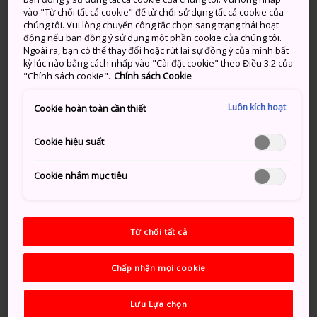
Hỏi: Cách mua hàng miễn thuế
vào "Từ chối tất cả cookie" để từ chối sử dụng tất cả cookie của
như thế nào?
chúng tôi. Vui lòng chuyển công tắc chọn sang trạng thái hoạt
động nếu bạn đồng ý sử dụng một phần cookie của chúng tôi.
Ngoài ra, bạn có thể thay đổi hoặc rút lại sự đồng ý của mình bất
Hãy tìm những nơi có logo “Tax-Free Shop” (Cửa hàng
kỳ lúc nào bằng cách nhấp vào "Cài đặt cookie" theo Điều 3.2 của
miễn thuế) hoặc hỏi nhân viên bán hàng xem cửa
"Chính sách cookie".
Chính sách Cookie
hàng có cung cấp dịch vụ mua hàng miễn thuế
Luôn kích hoạt
Cookie hoàn toàn cần thiết
không. Hãy nhớ mang theo hộ chiếu (hoặc giấy phép
du lịch bằng du thuyền). Tiêu hơn 5.000 Yên cho các
Cookie hiệu suất
hàng hóa thông thường hoặc hàng tiêu dùng. Sau khi
mua đồ, hãy mang hàng hóa, hóa đơn và hộ chiếu tới
Cookie nhắm mục tiêu
quầy miễn thuế và điền vào các phiếu. Thuế giá trị gia
tăng sẽ được khấu trừ ngay lập tức từ hóa đơn mua
hàng và các món đồ bạn đã mua sẽ được cho vào một
túi đặc biệt dành cho hàng miễn thuế. Nhớ giữ hóa
Từ chối tất cả
đơn mua sắm và nộp cho hải quan khi bạn rời Nhật
Bản. Để biết thêm thông tin, vui lòng tham khảo
Chấp nhận mọi cookie
Hướng dẫn mua sắm miễn thuế
của chúng tôi
Lưu Lựa chọn
Hỏi: “Dịch vụ gói quà” là gì?