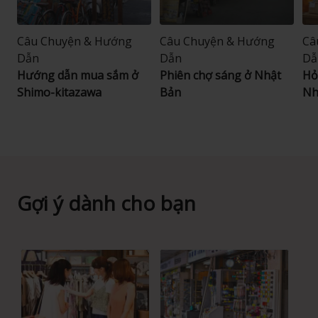
Câu Chuyện & Hướng
Câu Chuyện & Hướng
Câ
Dẫn
Dẫn
Dẫ
Hướng dẫn mua sắm ở
Phiên chợ sáng ở Nhật
Hỏ
Shimo-kitazawa
Bản
Nh
Gợi ý dành cho bạn