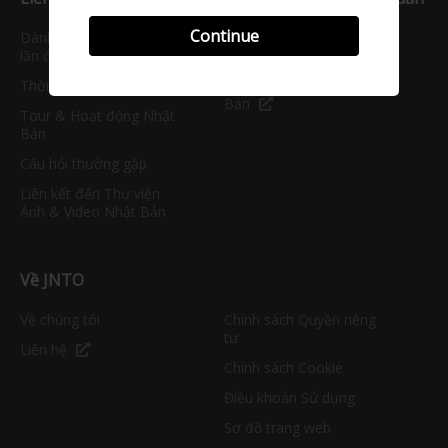
Continue
Dành cho khách du lịch
JNTO Corporate Website
lần đầu đến Nhật
Thời tiết Nhật Bản
Văn phòng Hội nghị Nhật
Bản
Tour & Hoạt động Nhật
Bản
Câu hỏi thường gặp
Liên kết đến Thư viện
Ảnh & Video Nhật Bản
Về JNTO
Về chúng tôi
Chính sách Quyền riêng
tư
Liên hệ
Chính sách Cookie
Điều khoản Sử dụng
Sơ đồ trang web