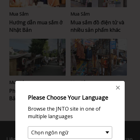
Mua Sắm
Mua Sắm
Hướng dẫn mua sắm ở
Mua sắm đồ điện tử và
Nhật Bản
nhiều sản phẩm khác
Mua Sắm
Mua Sắm
×
Phiên chợ sáng ở Nhật
Hướng dẫn mua sắm ở
Please Choose Your Language
Bản
Shimo-kitazawa
Browse the JNTO site in one of
multiple languages
Liên kết Hữu ích
Trang web JNTO liên quan