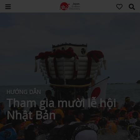
HƯỚNG DẪN
Tham gia mười lễ hội
Nhật Bản