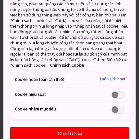
nâng cao, phục vụ quảng cáo có mục tiêu và sử dụng các tính
năng truyền thông xã hội. Chúng tôi có thể chia sẻ thông tin về
việc bạn sử dụng trang web này với các công ty bên thứ ba. Xem
"Chính sách cookie" và "Cài đặt cookie" của chúng tôi để biết
thêm thông tin. Vui lòng nhấp vào "Chấp nhận tất cả cookie" nếu
bạn đồng ý sử dụng tất cả cookie của chúng tôi. Vui lòng nhấp
vào "Từ chối tất cả cookie" để từ chối sử dụng tất cả cookie của
chúng tôi. Vui lòng chuyển công tắc chọn sang trạng thái hoạt
động nếu bạn đồng ý sử dụng một phần cookie của chúng tôi.
Ngoài ra, bạn có thể thay đổi hoặc rút lại sự đồng ý của mình bất
kỳ lúc nào bằng cách nhấp vào "Cài đặt cookie" theo Điều 3.2 của
"Chính sách cookie".
Chính sách Cookie
Luôn kích hoạt
Cookie hoàn toàn cần thiết
Hình ảnh: DyDo Group “Matsuri” Nhật Bản
Cookie hiệu suất
Cookie nhắm mục tiêu
Đi cùng với những chiếc đèn lồng hình búp bê khổng
lồ, được tô màu rực rỡ được gọi là Nebuta khi mọi
người đưa những chiếc đèn lồng này diễu hành qua
Từ chối tất cả