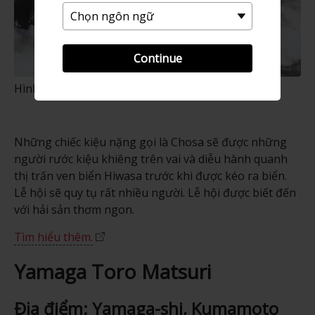
Continue
Hình ảnh: DyDo Group “Matsuri” Nhật Bản
Những chiếc kiệu nặng gọi là Chosa sẽ được những
người rước kiệu khiêng trên vai và diễu hành quanh
thị trấn ven biển Hiwasa trước khi được kéo ra biển.
Lễ hội sẽ quy tụ rất nhiều người. Lễ hội được biết đến
với hải sản thơm ngon.
Tìm hiểu thêm.
Yamaga Toro Matsuri
Địa điểm: Yamaga-shi, Kumamoto