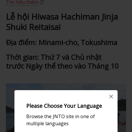
Tìm hiểu thêm.
Lễ hội Hiwasa Hachiman Jinja
Shuki Reitaisai
Địa điểm: Minami-cho, Tokushima
Thời gian: Thứ 7 và Chủ nhật
trước Ngày thể theo vào Tháng 10
×
Please Choose Your Language
Browse the JNTO site in one of
multiple languages