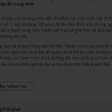
cấp độ trung bình
có sáu con đường mòn dẫn lên đỉnh núi. Lịch trình này đi t
 số 1, mất khoảng 100 phút để lên đến đỉnh. Với những ng
ài ít tham vọng hơn, tuyến cáp treo và ghế treo sẽ đưa bạn
đường lên núi.
, bạn sẽ đi qua Công viên khỉ Núi Takao, nơi ở của hơn 90 
chân nghỉ một lúc ở đây để quan sát lũ khỉ leo trèo và đùa 
Khi tiếp tục hành trình đi bộ đường dài, bạn sẽ đi qua Vườn 
 dã, nơi có nhiều giống cây và hoa được tìm thấy quanh Núi
ÊM THÔNG TIN
giờ 50 phút