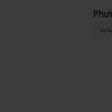
Phươ
Từ To