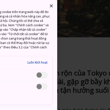
g cookie trên trang web này để đo
ăng và cá nhân hóa nâng cao, phục
 hội. Chúng tôi có thể chia sẻ
thứ ba. Xem "Chính sách cookie" và
hấp vào "Chấp nhận tất cả cookie"
 vào "Từ chối tất cả cookie" để từ
c chọn sang trạng thái hoạt động
ạn có thể thay đổi hoặc rút lại sự
e" theo Điều 3.2 của "Chính sách
thời gian đề xuất: 1 ngày
Luôn kích hoạt
khỏi trung tâm bận rộn của Tokyo 
gày đi bộ đường dài, gặp gỡ bầy kh
nhìn toàn cảnh và tận hưởng suối
o là nơi có những con đường mòn đi bộ đường dài đ