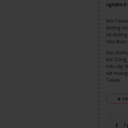
nghiệm ở 
Núi Takao 
đường mòn
bộ đường d
nửa đoạn 
Dọc đường
khỉ. Dừng 
trên cây. 
vật hoang
Takao.
TH
1 