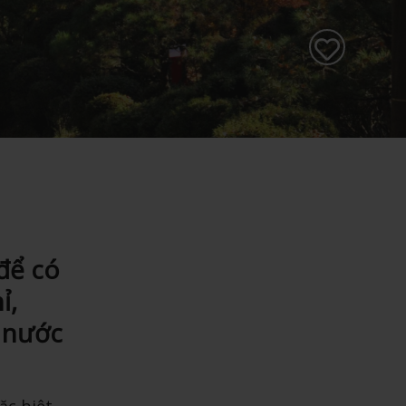
để có
ỉ,
 nước
ặc biệt