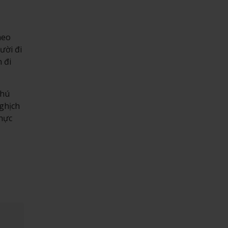
heo
ười đi
 đi
chú
nghịch
thực