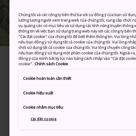
Chúng tôi và các công ty bên thứ ba với sự đồng ý của bạn sử dụn
lường lượng người xem trang web của chúng tôi, cung cấp chức n
vụ quảng cáo có mục tiêu và sử dụng các tính năng truyền thông xã
thông tin về việc bạn sử dụng trang web này với các công ty bên 
"Cài đặt cookie" của chúng tôi để biết thêm thông tin. Vui lòng n
nếu bạn đồng ý sử dụng tất cả cookie của chúng tôi. Vui lòng nhấp
chối sử dụng tất cả cookie của chúng tôi. Vui lòng chuyển công tắ
nếu bạn đồng ý sử dụng một phần cookie của chúng tôi. Ngoài ra, b
đồng ý của mình bất kỳ lúc nào bằng cách nhấp vào "Cài đặt cooki
cookie".
Chính sách Cookie
Độ dài 
Cookie hoàn toàn cần thiết
Trốn 
Cookie hiệu suất
một n
Cookie nhắm mục tiêu
ngắm 
nóng
Cài đặt cookie
Núi Taka