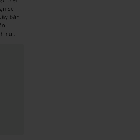
ạn sẽ
uầy bán
ân.
h núi.