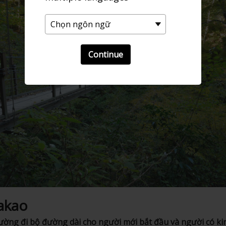
Continue
akao
ường đi bộ đường dài cho người mới bắt đầu và người có ki