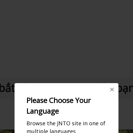
bắt đầu Hành trình của bạ
×
Please Choose Your
Language
Browse the JNTO site in one of
multiple languages