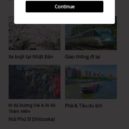
Continue
Xe buýt tại Nhật Bản
Giao thông đi lại
Đi Bộ Đường Dài & Đi Bộ
Phà & Tàu du lịch
Thám Hiểm
Núi Phú Sĩ (Shizuoka)