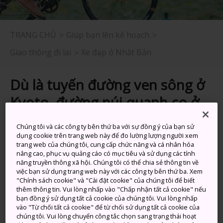
TRANG CHỦ
Giúp bạn lên kế hoạch
Giao thông đi lại
Xe đạp ở Nhật Bản
Dù là tuyến đường ven sông ở
Kyoto, đường núi quanh co ở
Wakayama, con đường men
Chúng tôi và các công ty bên thứ ba với sự đồng ý của bạn sử
theo Biển nội địa Setouchi hay
dụng cookie trên trang web này để đo lường lượng người xem
trang web của chúng tôi, cung cấp chức năng và cá nhân hóa
bất cứ nơi đâu, hãy di chuyển
nâng cao, phục vụ quảng cáo có mục tiêu và sử dụng các tính
năng truyền thông xã hội. Chúng tôi có thể chia sẻ thông tin về
bằng xe đạp để có thể đích
việc bạn sử dụng trang web này với các công ty bên thứ ba. Xem
"Chính sách cookie" và "Cài đặt cookie" của chúng tôi để biết
thân trải nghiệm sâu sắc đất
thêm thông tin. Vui lòng nhấp vào "Chấp nhận tất cả cookie" nếu
bạn đồng ý sử dụng tất cả cookie của chúng tôi. Vui lòng nhấp
nước Nhật Bản.
vào "Từ chối tất cả cookie" để từ chối sử dụng tất cả cookie của
chúng tôi. Vui lòng chuyển công tắc chọn sang trạng thái hoạt