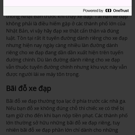
làm quen với quy tắc đường bộ. Hãy tham khảo
hướng
dẫn an toàn giao thông
của Hiệp hội An toàn Giao
thông Nhật Bản trước khi chạy xe đạp. Tai nạn xe đạp
không phải là điều hiếm gặp ở các thành phố lớn của
Nhật Bản, vì vậy hãy đạp xe thật cẩn thận và đúng
luật. Tồn tại rất ít tuyến đường dành riêng cho xe đạp
nhưng hiện nay ngày càng nhiều làn đường dành
riêng cho xe đạp đang dần dần xuất hiện trên tuyến
đường chính. Dù làn đường dành riêng cho xe đạp
vẫn thuộc tuyến đường chính nhưng khu vực này vẫn
được người lái xe máy tôn trọng.
Bãi đỗ xe đạp
Bãi đỗ xe đạp thường tọa lạc ở phía trước các nhà ga.
Nếu bạn đỗ xe không đúng chỗ thì chiếc xe có thể bị
tạm giữ cho đến khi bạn nộp tiền phạt. Các thành phố
lớn thường sở hữu những bãi đỗ xe đạp riêng, tuy
nhiên bãi đỗ xe đạp phần lớn chỉ dành cho những