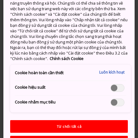
Loan.
năng truyền thông xã hội. Chúng tôi có thể chia sẻ thông tin về
việc bạn sử dụng trang web này với các công ty bên thứ ba. Xem
"Chính sách cookie" và "Cài đặt cookie" của chúng tôi để biết
Liên đoàn ô tô Nhật Bản (JAF)
thêm thông tin. Vui lòng nhấp vào "Chấp nhận tất cả cookie" nếu
bạn đồng ý sử dụng tất cả cookie của chúng tôi. Vui lòng nhấp
Để biết thêm thông tin chi tiết về bằng lái xe hợp lệ tại
vào "Từ chối tất cả cookie" để từ chối sử dụng tất cả cookie của
Nhật Bản, vui lòng bấm vào đây.
chúng tôi. Vui lòng chuyển công tắc chọn sang trạng thái hoạt
động nếu bạn đồng ý sử dụng một phần cookie của chúng tôi.
Cơ quan Cảnh sát Quốc gia: Cục Giao thông
Ngoài ra, bạn có thể thay đổi hoặc rút lại sự đồng ý của mình bất
kỳ lúc nào bằng cách nhấp vào "Cài đặt cookie" theo Điều 3.2 của
"Chính sách cookie".
Chính sách Cookie
Trải nghiệm Nhật Bản
Hiện có đơn đăng ký bằng proxy cho bản dịch Tiếng
Luôn kích hoạt
Cookie hoàn toàn cần thiết
Nhật của bằng lái xe từ các quốc gia/khu vực sau gửi
tới JAF: Thụy Sĩ, Đức, Pháp, Bỉ, Monaco, Đài Loan
Cookie hiệu suất
Ngôn ngữ khả dụng：Tiếng Anh, Tiếng Pháp, Tiếng
Đức, Tiếng Ý, Tiếng Tây Ban Nha
Cookie nhắm mục tiêu
https://www.japan-
experience.com/transportation/driving-licence-
Từ chối tất cả
translation