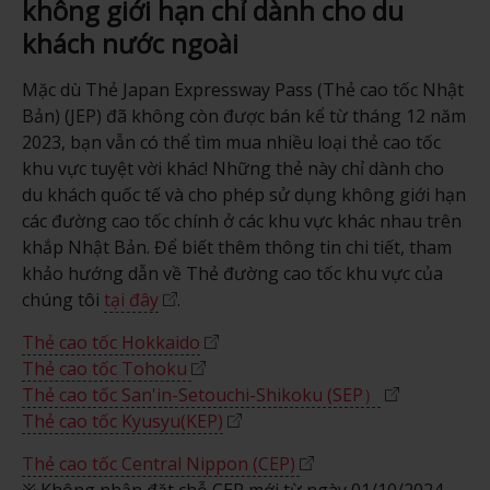
không giới hạn chỉ dành cho du
khách nước ngoài
Mặc dù Thẻ Japan Expressway Pass (Thẻ cao tốc Nhật
Bản) (JEP) đã không còn được bán kể từ tháng 12 năm
2023, bạn vẫn có thể tìm mua nhiều loại thẻ cao tốc
khu vực tuyệt vời khác! Những thẻ này chỉ dành cho
du khách quốc tế và cho phép sử dụng không giới hạn
các đường cao tốc chính ở các khu vực khác nhau trên
khắp Nhật Bản. Để biết thêm thông tin chi tiết, tham
khảo hướng dẫn về Thẻ đường cao tốc khu vực của
chúng tôi
tại đây
.
Thẻ cao tốc Hokkaido
Thẻ cao tốc Tohoku
Thẻ cao tốc San'in-Setouchi-Shikoku (SEP）
Thẻ cao tốc Kyusyu(KEP)
Thẻ cao tốc Central Nippon (CEP)
※ Không nhận đặt chỗ CEP mới từ ngày 01/10/2024.