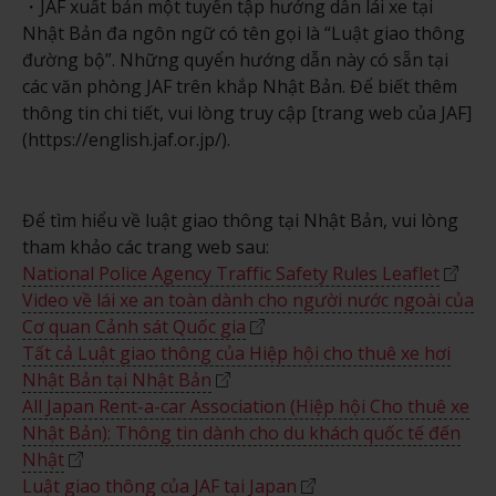
JAF xuất bản một tuyển tập hướng dẫn lái xe tại
Nhật Bản đa ngôn ngữ có tên gọi là “Luật giao thông
đường bộ”. Những quyển hướng dẫn này có sẵn tại
các văn phòng JAF trên khắp Nhật Bản. Để biết thêm
thông tin chi tiết, vui lòng truy cập [trang web của JAF]
(https://english.jaf.or.jp/).
Để tìm hiểu về luật giao thông tại Nhật Bản, vui lòng
tham khảo các trang web sau:
National Police Agency Traffic Safety Rules Leaflet
Video về lái xe an toàn dành cho người nước ngoài của
Cơ quan Cảnh sát Quốc gia
Tất cả Luật giao thông của Hiệp hội cho thuê xe hơi
Nhật Bản tại Nhật Bản
All Japan Rent-a-car Association (Hiệp hội Cho thuê xe
Nhật Bản): Thông tin dành cho du khách quốc tế đến
Nhật
Luật giao thông của JAF tại Japan