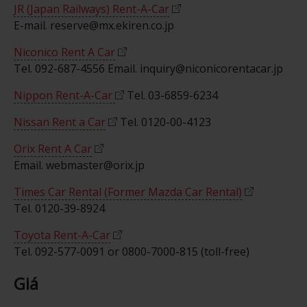
JR (Japan Railways) Rent-A-Car
E-mail. reserve@mx.ekiren.co.jp
Niconico Rent A Car
Tel. 092-687-4556 Email. inquiry@niconicorentacar.jp
Nippon Rent-A-Car
Tel. 03-6859-6234
Nissan Rent a Car
Tel. 0120-00-4123
Orix Rent A Car
Email. webmaster@orix.jp
Times Car Rental (Former Mazda Car Rental)
Tel. 0120-39-8924
Toyota Rent-A-Car
Tel. 092-577-0091 or 0800-7000-815 (toll-free)
Giá