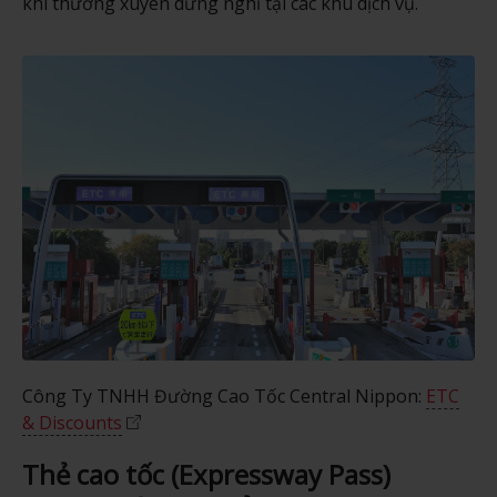
khi thường xuyên dừng nghỉ tại các khu dịch vụ.
Công Ty TNHH Đường Cao Tốc Central Nippon:
ETC
& Discounts
Thẻ cao tốc (Expressway Pass)