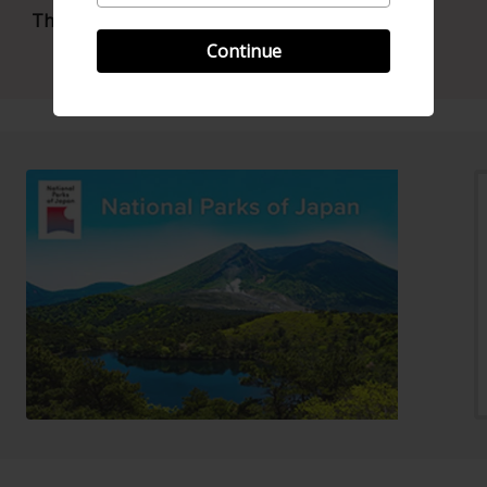
Thuế du lịch quốc tế
Phích cắm & Điện
Continue