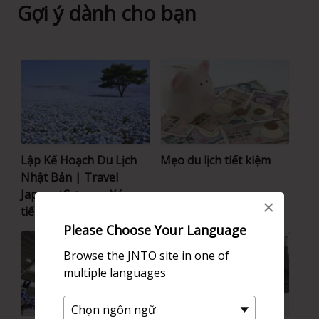
Gợi ý dành cho bạn
Lập Kế Hoạch Du Lịch
Mẹo du lịch tiết kiệm
Nhật Bản | Travel
Japan（Cơ quan Xúc
×
tiến Du lịch Nhật Bản）
Please Choose Your Language
Browse the JNTO site in one of
multiple languages