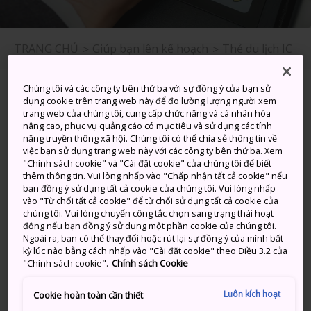
TRANG CHỦ
Giúp bạn lên kế hoạch
Thẻ du lịch IC
Sử dụng thẻ IC trả trước
Chúng tôi và các công ty bên thứ ba với sự đồng ý của bạn sử
dụng cookie trên trang web này để đo lường lượng người xem
trang web của chúng tôi, cung cấp chức năng và cá nhân hóa
Thẻ IC sẽ trở thành vật sở hữu quý giá nhất của bạn
nâng cao, phục vụ quảng cáo có mục tiêu và sử dụng các tính
năng truyền thông xã hội. Chúng tôi có thể chia sẻ thông tin về
trong chuyến du lịch Nhật Bản. Sử dụng thẻ này để
việc bạn sử dụng trang web này với các công ty bên thứ ba. Xem
chuyển đổi nhanh chóng giữa các tuyến tàu hỏa và lên
"Chính sách cookie" và "Cài đặt cookie" của chúng tôi để biết
xe buýt và tàu thuyền đang đợi với ít rắc rối nhất. Bạn
thêm thông tin. Vui lòng nhấp vào "Chấp nhận tất cả cookie" nếu
bạn đồng ý sử dụng tất cả cookie của chúng tôi. Vui lòng nhấp
cũng có thể sử dụng thẻ này tại nhiều máy bán hàng
vào "Từ chối tất cả cookie" để từ chối sử dụng tất cả cookie của
tự động, cửa hàng tiện lợi, một số hãng taxi cũng như
chúng tôi. Vui lòng chuyển công tắc chọn sang trạng thái hoạt
cho các dịch vụ khác.
động nếu bạn đồng ý sử dụng một phần cookie của chúng tôi.
Ngoài ra, bạn có thể thay đổi hoặc rút lại sự đồng ý của mình bất
kỳ lúc nào bằng cách nhấp vào "Cài đặt cookie" theo Điều 3.2 của
Hầu hết các vùng đều có thẻ IC riêng cho vùng đó –
"Chính sách cookie".
Chính sách Cookie
mỗi thẻ đều có tên rất hay và hình nhân vật dễ
thương, Những thẻ này có thể được sử dụng trên cả
Luôn kích hoạt
Cookie hoàn toàn cần thiết
nước và giúp cho việc đi lại và mua sắm những vật