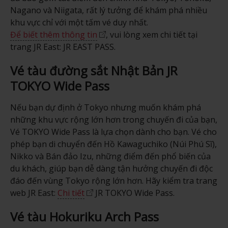
Nagano và Niigata, rất lý tưởng để khám phá nhiều
khu vực chỉ với một tấm vé duy nhất.
Để biết thêm thông tin
, vui lòng xem chi tiết tại
trang JR East: JR EAST PASS.
Vé tàu đường sắt Nhật Bản JR
TOKYO Wide Pass
Nếu bạn dự định ở Tokyo nhưng muốn khám phá
những khu vực rộng lớn hơn trong chuyến đi của bạn,
Vé TOKYO Wide Pass là lựa chọn dành cho bạn. Vé cho
phép bạn di chuyển đến Hồ Kawaguchiko (Núi Phú Sĩ),
Nikko và Bán đảo Izu, những điểm đến phổ biến của
du khách, giúp bạn dễ dàng tận hưởng chuyến đi độc
đáo đến vùng Tokyo rộng lớn hơn. Hãy kiểm tra trang
web JR East:
Chi tiết
JR TOKYO Wide Pass.
Vé tàu Hokuriku Arch Pass