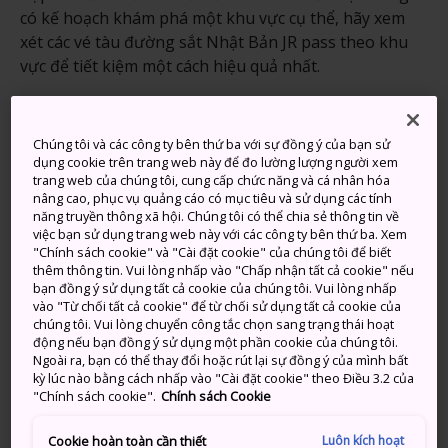
có kế hoạch khám phá một khu vực cụ thể, hãy xem
xét các vé tàu đường sắt Nhật Bản JR pass theo khu
vực để tiết kiệm một cách hiệu quả nhất.
Vé tàu đường sắt Nhật Bản Japan
Rail Pass
Chúng tôi và các công ty bên thứ ba với sự đồng ý của bạn sử
dụng cookie trên trang web này để đo lường lượng người xem
trang web của chúng tôi, cung cấp chức năng và cá nhân hóa
Vé tàu đường sắt Nhật Bản
Japan Rail Pass
được
nâng cao, phục vụ quảng cáo có mục tiêu và sử dụng các tính
cung cấp bởi sáu công ty thuộc Tập đoàn JR, là loại vé
năng truyền thông xã hội. Chúng tôi có thể chia sẻ thông tin về
thuận tiện và giá cả hợp lý, phù hợp cho việc đi lại
việc bạn sử dụng trang web này với các công ty bên thứ ba. Xem
"Chính sách cookie" và "Cài đặt cookie" của chúng tôi để biết
bằng tàu khắp Nhật Bản. Để biết thêm thông tin chi
thêm thông tin. Vui lòng nhấp vào "Chấp nhận tất cả cookie" nếu
tiết, vui lòng truy cập trang web chính thức hoặc JNTO
bạn đồng ý sử dụng tất cả cookie của chúng tôi. Vui lòng nhấp
trang Japan Rail Pass
. Mặc dù vé trọn gói này là sự
vào "Từ chối tất cả cookie" để từ chối sử dụng tất cả cookie của
chúng tôi. Vui lòng chuyển công tắc chọn sang trạng thái hoạt
lựa chọn phù hợp cho nhiều người, nhưng bạn cũng
động nếu bạn đồng ý sử dụng một phần cookie của chúng tôi.
hãy xem xét một số lựa chọn theo khu vực dưới đây để
Ngoài ra, bạn có thể thay đổi hoặc rút lại sự đồng ý của mình bất
có thể tiết kiệm hơn so với Japan Rail Pass.
kỳ lúc nào bằng cách nhấp vào "Cài đặt cookie" theo Điều 3.2 của
"Chính sách cookie".
Chính sách Cookie
Luôn kích hoạt
Cookie hoàn toàn cần thiết