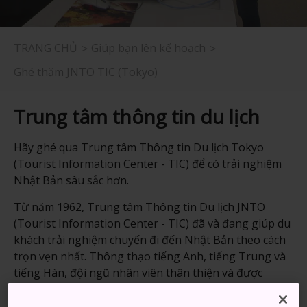
TRANG CHỦ
Giúp bạn lên kế hoạch
Ghé thăm JNTO TIC (Tokyo)
Trung tâm thông tin du lịch
Hãy ghé qua Trung tâm Thông tin Du lịch Tokyo
(Tourist Information Center - TIC) để có trải nghiệm
Nhật Bản sâu sắc hơn.
Từ năm 1962, Trung tâm Thông tin Du lịch JNTO
(Tourist Information Center - TIC) đã và đang giúp du
khách trải nghiệm chuyến đi đến Nhật Bản theo cách
trọn vẹn nhất. Thông thạo tiếng Anh, tiếng Trung và
tiếng Hàn, đội ngũ nhân viên thân thiện và được
trang bị đầy đủ kiến thức luôn sẵn sàng cung cấp cho
bạn thông tin mới nhất và lời khuyên đáng tin cậy về