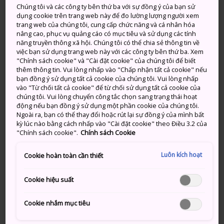
Chúng tôi và các công ty bên thứ ba với sự đồng ý của bạn sử
những gì nên chiêm ngưỡng và trải nghiệm tại Nhật
dụng cookie trên trang web này để đo lường lượng người xem
Bản. Máy tính để bàn truy cập Internet và Wi-Fi miễn
trang web của chúng tôi, cung cấp chức năng và cá nhân hóa
phí được trang bị sẵn cho những người muốn kết nối
nâng cao, phục vụ quảng cáo có mục tiêu và sử dụng các tính
năng truyền thông xã hội. Chúng tôi có thể chia sẻ thông tin về
với thế giới rộng lớn hơn.
việc bạn sử dụng trang web này với các công ty bên thứ ba. Xem
"Chính sách cookie" và "Cài đặt cookie" của chúng tôi để biết
Nếu bạn ở gần đó, hãy ghé vào và chọn cho mình một
thêm thông tin. Vui lòng nhấp vào "Chấp nhận tất cả cookie" nếu
trong số những bản đồ miễn phí, tờ rơi đa ngôn ngữ,
bạn đồng ý sử dụng tất cả cookie của chúng tôi. Vui lòng nhấp
vào "Từ chối tất cả cookie" để từ chối sử dụng tất cả cookie của
phiếu giảm giá và các tài liệu hữu ích khác. Tất cả đều
chúng tôi. Vui lòng chuyển công tắc chọn sang trạng thái hoạt
nhằm mục đích nâng cao trải nghiệm Nhật Bản của
động nếu bạn đồng ý sử dụng một phần cookie của chúng tôi.
bạn.
Ngoài ra, bạn có thể thay đổi hoặc rút lại sự đồng ý của mình bất
kỳ lúc nào bằng cách nhấp vào "Cài đặt cookie" theo Điều 3.2 của
Nếu bạn đang muốn tìm hiểu sâu hơn và khám phá
"Chính sách cookie".
Chính sách Cookie
thêm về Nhật Bản, TIC cũng có cung cấp danh mục các
Luôn kích hoạt
Cookie hoàn toàn cần thiết
trải nghiệm văn hóa Nhật Bản được tuyển chọn.
Chẳng hạn như mặc kimono (trang phục truyền thống
Cookie hiệu suất
của Nhật Bản) hoặc thử sức mình với nghệ thuật gấp
giấy origami. Ngoài ra còn có trải nghiệm nhúng cọ
Cookie nhắm mục tiêu
vào loại mực sánh mịn, mượt mà và viết một vài nét
chữ thư pháp shodo. Nơi đây cũng cung cấp các hình