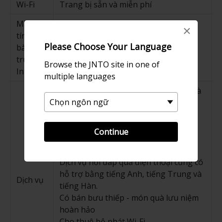
Wi-Fi
Trang bị sẵn và miễn phí
Máy
×
tính để
Please Choose Your Language
bàn
Trang bị sẵn và miễn phí
truy cập
Browse the JNTO site in one of
Internet
multiple languages
Cung cấp miễn phí thông tin du lịch và
tài liệu hữu ích
Gợi ý các tour du lịch khác nhau với
hành trình trên khắp Nhật Bản
Continue
Cung cấp cơ hội trải nghiệm văn hóa
(9:30 - 16:30)
Dịch vụ hỏi đáp qua điện thoại cũng có
hỗ trợ bằng tiếng Anh, tiếng Trung và
Dịch vụ
tiếng Hàn.
Có bán bưu thiếp - món quà lưu niệm
hoàn hảo
Cho thuê bộ phát Wi-Fi