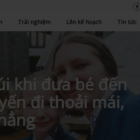
n
Trải nghiệm
Lên kế hoạch
Tin tức
úi khi đưa bé đến
ến đi thoải mái,
thẳng