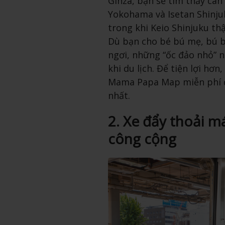
Ginza, bạn sẽ tìm thấy cân
Yokohama và Isetan Shinjuk
trong khi Keio Shinjuku thậ
Dù bạn cho bé bú mẹ, bú b
ngơi, những “ốc đảo nhỏ” nà
khi du lịch. Để tiện lợi h
Mama Papa Map miễn phí 
nhất.
2. Xe đẩy thoải m
công cộng