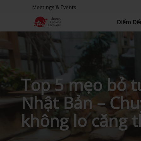
Meetings & Events
Điểm Đế
Top 5 mẹo bỏ t
Nhật Bản – Chuy
không lo căng 