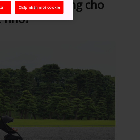
ểm đến lý tưởng cho
cả
Chấp nhận mọi cookie
ẻ nhỏ?