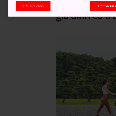
Nhật Bản – đi
Lưu Lựa chọn
Từ chối tất 
gia đình có tr