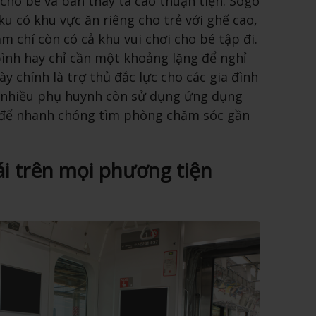
 cho bé và bàn thay tã cao thuận tiện. Sogo
u có khu vực ăn riêng cho trẻ với ghế cao,
m chí còn có cả khu vui chơi cho bé tập đi.
ình hay chỉ cần một khoảng lặng để nghỉ
y chính là trợ thủ đắc lực cho các gia đình
ơn, nhiều phụ huynh còn sử dụng ứng dụng
để nhanh chóng tìm phòng chăm sóc gần
ái trên mọi phương tiện