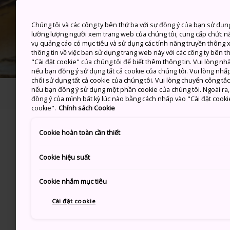
Chúng tôi và các công ty bên thứ ba với sự đồng ý của bạn sử dụn
lường lượng người xem trang web của chúng tôi, cung cấp chức n
vụ quảng cáo có mục tiêu và sử dụng các tính năng truyền thông xã
thông tin về việc bạn sử dụng trang web này với các công ty bên 
"Cài đặt cookie" của chúng tôi để biết thêm thông tin. Vui lòng n
nếu bạn đồng ý sử dụng tất cả cookie của chúng tôi. Vui lòng nhấp
chối sử dụng tất cả cookie của chúng tôi. Vui lòng chuyển công tắ
nếu bạn đồng ý sử dụng một phần cookie của chúng tôi. Ngoài ra, b
TRANG CHỦ
Giúp bạn lên kế hoạch
Đi du 
đồng ý của mình bất kỳ lúc nào bằng cách nhấp vào "Cài đặt cooki
cookie".
Chính sách Cookie
Cookie hoàn toàn cần thiết
Nếu bạn đang dự định đưa 
Cookie hiệu suất
băn khoăn: Có dễ dàng khô
không? Câu trả lời là: Hoà
Cookie nhắm mục tiêu
biết để lên kế hoạch cho m
Cài đặt cookie
chút phiền toái cùng gia đì