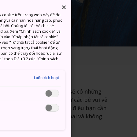
g cookie trên trang web này để đo
ăng và cá nhân hóa nâng cao, phục
 hội. Chúng tôi có thể chia sẻ
thứ ba. Xem "Chính sách cookie" và
hấp vào "Chấp nhận tất cả cookie"
 vào "Từ chối tất cả cookie" để từ
c chọn sang trạng thái hoạt động
ạn có thể thay đổi hoặc rút lại sự
lịch với trẻ em
e" theo Điều 3.2 của "Chính sách
Luôn kích hoạt
các bé đến Nhật Bản, hẳn sẽ có những
ng? Có đủ hoạt động để giữ các bé vui vẻ
n toàn có! Dưới đây là những điều bạn cần
ột chuyến đi vui vẻ, thoải mái và không
nh.