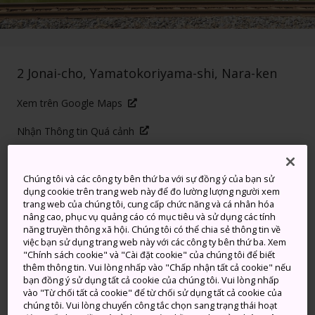
2 Jonai-cho, Yamatokoriyama-shi, Nara-ken
Xem trên Google Maps
Nhận Thông tin Quá cảnh
Chúng tôi và các công ty bên thứ ba với sự đồng ý của bạn sử
TỪ KHÓA
BẢN ĐỒ
dụng cookie trên trang web này để đo lường lượng người xem
trang web của chúng tôi, cung cấp chức năng và cá nhân hóa
nâng cao, phục vụ quảng cáo có mục tiêu và sử dụng các tính
Lâu đài nam Thành phố Nara
năng truyền thông xã hội. Chúng tôi có thể chia sẻ thông tin về
việc bạn sử dụng trang web này với các công ty bên thứ ba. Xem
với những bí mật ẩn giấu
"Chính sách cookie" và "Cài đặt cookie" của chúng tôi để biết
thêm thông tin. Vui lòng nhấp vào "Chấp nhận tất cả cookie" nếu
bạn đồng ý sử dụng tất cả cookie của chúng tôi. Vui lòng nhấp
Lâu đài Koriyama đã bị phá hủy trong thời Minh Trị
vào "Từ chối tất cả cookie" để từ chối sử dụng tất cả cookie của
(1868-1912) sau khi chế độ Mạc phủ Edo giải thể,
chúng tôi. Vui lòng chuyển công tắc chọn sang trạng thái hoạt