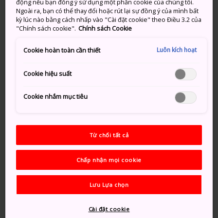
động nếu bạn đồng ý sử dụng một phần cookie của chúng tôi.
nhưng phần chiến hào bên trong và những bức
Ngoài ra, bạn có thể thay đổi hoặc rút lại sự đồng ý của mình bất
tường đá vẫn còn trong tình trạng tốt.
kỳ lúc nào bằng cách nhấp vào "Cài đặt cookie" theo Điều 3.2 của
"Chính sách cookie".
Chính sách Cookie
Luôn kích hoạt
Cookie hoàn toàn cần thiết
Đừng bỏ lỡ
Cookie hiệu suất
Dạo bước dọc trên lối đi với sàn mica trong
Cookie nhắm mục tiêu
suốt cho phép bạn có thể nhìn được các tàn tích
khai quật của lâu đài lúc ban đầu
Bức tượng Jizo ẩn giấu
Từ chối tất cả
Chấp nhận mọi cookie
Phương thức di chuyển
Lưu Lựa chọn
Lâu đài nằm cách Ga Kintetsu-Koriyama 7 phút đi bộ
hoặc cách Ga JR Koriyama 15 phút đi bộ.
Cài đặt cookie