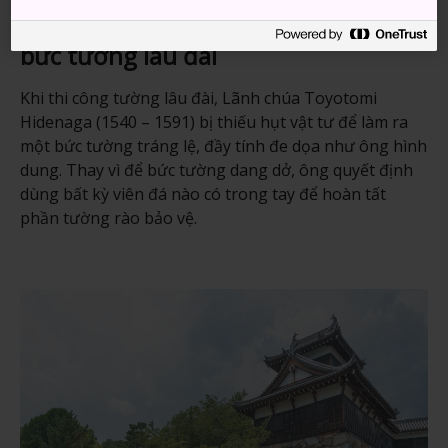
Giải pháp sáng tạo để hoàn thiện
bức tường lâu đài
Khi thi công tường lâu đài, Lãnh chúa Toyotomi
Hidenaga (1540 – 1591) bị thiếu hụt vật tư để làm ra
một bức tường tráng lệ, đầy tính đe dọa như ông hình
dung. Thay vì để bức tường dang dở, ông quyết định
dùng bất kỳ viên đá nào có trong tay để hoàn tất
phần tường rào bảo vệ.