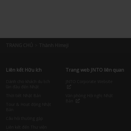
TRANG CHỦ
Thành Himeji
Liên kết Hữu ích
Trang web JNTO liên quan
Dành cho khách du lịch
JNTO Corporate Website
lần đầu đến Nhật
Thời tiết Nhật Bản
Văn phòng Hội nghị Nhật
Bản
Tour & Hoạt động Nhật
Bản
Câu hỏi thường gặp
Liên kết đến Thư viện