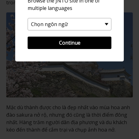
Browse the JNTO site in one of
trong thành.
multiple languages
Continue
Mặc dù thành được cho là đẹp nhất vào mùa hoa anh
đào sakura nở rộ, nhưng đó cũng là thời điểm đông
nhất. Hàng trăm người dân địa phương và du khách
kéo đến thành để cắm trại và chụp ảnh hoa nở.