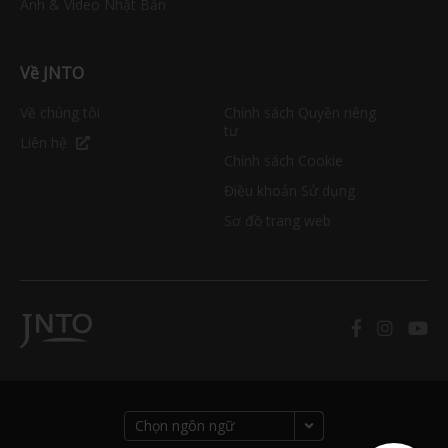
Ảnh & Video Nhật Bản
Về JNTO
Về chúng tôi
Chính sách Quyền riêng
tư
Liên hệ
Chính sách Cookie
Điều khoản Sử dụng
Sơ đồ trang web