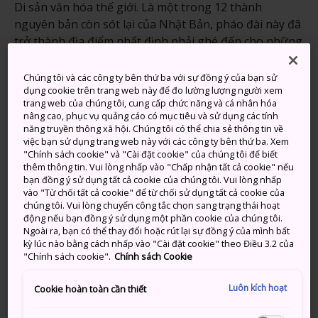
Di sản văn hóa thế giới. Là một trong 12 thành
nguyên bản còn sót lại của Nhật Bản, pháo đài này đã
trở thành địa điểm nhất định phải ghé đến cho những
ai yêu thích lịch sử Nhật Bản.
Chúng tôi và các công ty bên thứ ba với sự đồng ý của bạn sử
dụng cookie trên trang web này để đo lường lượng người xem
trang web của chúng tôi, cung cấp chức năng và cá nhân hóa
nâng cao, phục vụ quảng cáo có mục tiêu và sử dụng các tính
Đừng bỏ lỡ
năng truyền thông xã hội. Chúng tôi có thể chia sẻ thông tin về
việc bạn sử dụng trang web này với các công ty bên thứ ba. Xem
"Chính sách cookie" và "Cài đặt cookie" của chúng tôi để biết
Hơn 1.000 cây hoa anh đào trong khuôn viên
thêm thông tin. Vui lòng nhấp vào "Chấp nhận tất cả cookie" nếu
thành khoe sắc mỗi mùa xuân
bạn đồng ý sử dụng tất cả cookie của chúng tôi. Vui lòng nhấp
vào "Từ chối tất cả cookie" để từ chối sử dụng tất cả cookie của
Tòa tháp thành gồm bảy tầng, 400 năm tuổi
chúng tôi. Vui lòng chuyển công tắc chọn sang trạng thái hoạt
động nếu bạn đồng ý sử dụng một phần cookie của chúng tôi.
Khu vườn Kokoen phong cách thời Edo bắt
Ngoài ra, bạn có thể thay đổi hoặc rút lại sự đồng ý của mình bất
trọn sự chuyển giao giữa các mùa tuyệt đẹp của
kỳ lúc nào bằng cách nhấp vào "Cài đặt cookie" theo Điều 3.2 của
Nhật Bản
"Chính sách cookie".
Chính sách Cookie
Luôn kích hoạt
Cookie hoàn toàn cần thiết