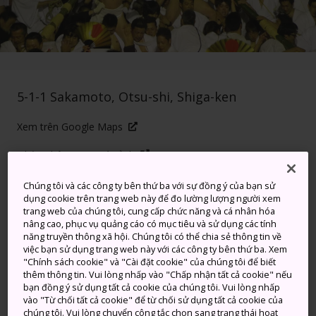
5-1-1 Sakamoto, Otsu-shi, Shiga-ken
Xem trên Google Maps
Nhận Thông tin Quá cảnh
Chúng tôi và các công ty bên thứ ba với sự đồng ý của bạn sử
dụng cookie trên trang web này để đo lường lượng người xem
TỪ KHÓA
BẢN ĐỒ
trang web của chúng tôi, cung cấp chức năng và cá nhân hóa
nâng cao, phục vụ quảng cáo có mục tiêu và sử dụng các tính
năng truyền thông xã hội. Chúng tôi có thể chia sẻ thông tin về
việc bạn sử dụng trang web này với các công ty bên thứ ba. Xem
Một lễ hội mang đậm tính thần
"Chính sách cookie" và "Cài đặt cookie" của chúng tôi để biết
thánh nhằm tôn vinh hôn
thêm thông tin. Vui lòng nhấp vào "Chấp nhận tất cả cookie" nếu
bạn đồng ý sử dụng tất cả cookie của chúng tôi. Vui lòng nhấp
nhân, sự sinh nở
vào "Từ chối tất cả cookie" để từ chối sử dụng tất cả cookie của
chúng tôi. Vui lòng chuyển công tắc chọn sang trạng thái hoạt