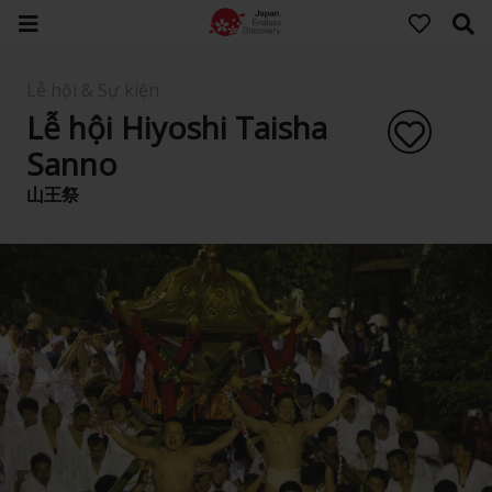
Lễ hội & Sự kiện
Lễ hội Hiyoshi Taisha
Sanno
山王祭