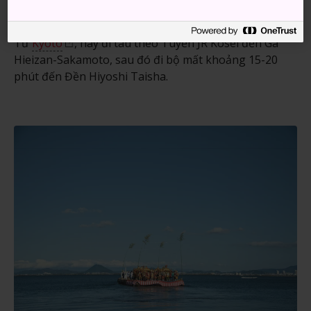
chức Lễ hội Hiyoshi Taisha Sanno từ
Kyoto
.
Từ
Kyoto
, hãy đi tàu theo Tuyến JR Kosei đến Ga
Hieizan-Sakamoto, sau đó đi bộ mất khoảng 15-20
phút đến Đền Hiyoshi Taisha.