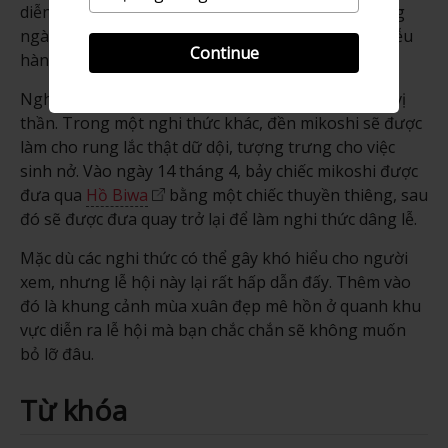
diễn ra từ ngày 12 đến ngày 14 tháng 4. Vào những
ngày này, các ngôi đền di động mikoshi sẽ được diễu
Continue
hành quanh khu vực.
Nghi thức này tượng trưng cho hôn nhân của các vị
thần. Trong một nghi thức khác, đền mikoshi sẽ được
làm cho rung lắc thật dữ dội, tượng trưng cho việc
sinh nở. Vào ngày 14 tháng 4, bảy chiếc mikoshi được
đưa qua
Hồ Biwa
bằng một chiếc thuyền thiêng, sau
đó sẽ được đưa quay trở lại để làm nghi thức dâng lễ.
Mặc dù các nghi thức có thể gây khó hiểu cho người
xem, nhưng lễ hội này lại rất hấp dẫn đấy. Thêm vào
đó là khung cảnh mùa xuân đẹp mê hồn ở quanh khu
vực diễn ra lễ hội mà bạn chắc chắn sẽ không muốn
bỏ lỡ đâu.
Từ khóa