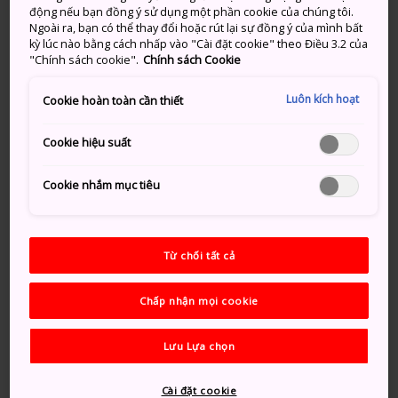
động nếu bạn đồng ý sử dụng một phần cookie của chúng tôi.
Lễ hội Hiyoshi Taisha Sanno là một lễ hội kéo dài một
Ngoài ra, bạn có thể thay đổi hoặc rút lại sự đồng ý của mình bất
kỳ lúc nào bằng cách nhấp vào "Cài đặt cookie" theo Điều 3.2 của
tháng rưỡi được tổ chức quanh đền Hiyoshi Taisha. Lễ
"Chính sách cookie".
Chính sách Cookie
hội được công nhận là Di sản Văn hóa Dân gian Phi
vật thể của Thành phố Otsu.
Luôn kích hoạt
Cookie hoàn toàn cần thiết
Cookie hiệu suất
Đừng bỏ lỡ
Cookie nhắm mục tiêu
Một trong những lễ hội lớn nhất của hồ
Biwa
Từ chối tất cả
Nghi lễ Thần đạo trang trọng
Chấp nhận mọi cookie
Lưu Lựa chọn
Phương thức di chuyển
Cài đặt cookie
Bạn có thể dễ dàng đến Đền Hiyoshi Taisha, nơi tổ