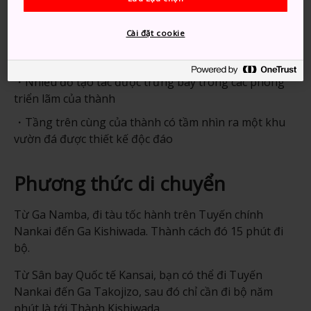
Thông tin nhanh
Cài đặt cookie
Thành Kishiwada cách Sân bay Quốc tế Kansai chỉ 20
phút đi tàu
Nhiều đồ tạo tác được trưng bày trong các phòng
triển lãm của thành
Tầng trên cùng của thành có tầm nhìn ra một khu
vườn đá được thiết kế độc đáo
Phương thức di chuyển
Từ Ga Namba, đi tàu tốc hành trên Tuyến chính
Nankai đến Ga Kishiwada. Thành cách đó 15 phút đi
bộ.
Từ Sân bay Quốc tế Kansai, bạn có thể đi Tuyến
Nankai đến Ga Takojizo, sau đó chỉ cần đi bộ năm
phút là tới Thành Kishiwada.