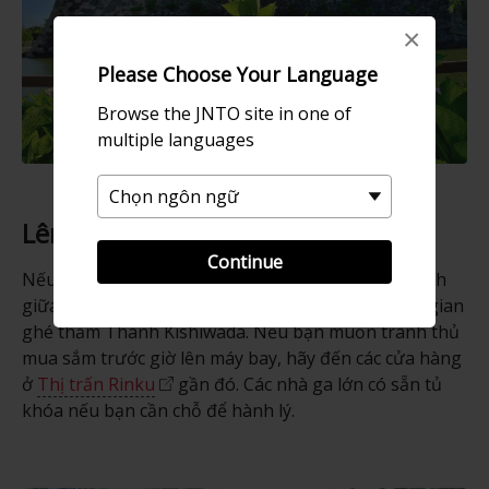
×
Please Choose Your Language
Browse the JNTO site in one of
multiple languages
Lên kế hoạch chuyến đi
Continue
Nếu bạn đang ở gần sân bay hoặc có thời gian rảnh
giữa các chuyến bay, hãy cân nhắc dành chút thời gian
ghé thăm Thành Kishiwada. Nếu bạn muốn tranh thủ
mua sắm trước giờ lên máy bay, hãy đến các cửa hàng
ở
Thị trấn Rinku
gần đó. Các nhà ga lớn có sẵn tủ
khóa nếu bạn cần chỗ để hành lý.