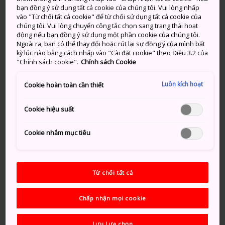
một khu vườn hoàn hảo nằm ngay phía trước toà
bạn đồng ý sử dụng tất cả cookie của chúng tôi. Vui lòng nhấp
thành do kiến trúc sư cảnh quan nổi tiếng của Nhật,
vào "Từ chối tất cả cookie" để từ chối sử dụng tất cả cookie của
chúng tôi. Vui lòng chuyển công tắc chọn sang trạng thái hoạt
Mirei Shigemori thiết kế.
động nếu bạn đồng ý sử dụng một phần cookie của chúng tôi.
Ngoài ra, bạn có thể thay đổi hoặc rút lại sự đồng ý của mình bất
kỳ lúc nào bằng cách nhấp vào "Cài đặt cookie" theo Điều 3.2 của
"Chính sách cookie".
Chính sách Cookie
Luôn kích hoạt
Cookie hoàn toàn cần thiết
Cookie hiệu suất
Cookie nhắm mục tiêu
Từ chối tất cả
Chấp nhận mọi cookie
Lưu Lựa chọn