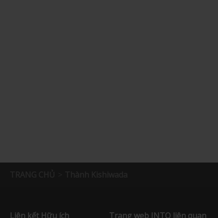
TRANG CHỦ
Thành Kishiwada
Liên kết Hữu ích
Trang web JNTO liên quan