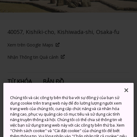
40057, Kishiki-cho, Kishiwada-shi, Osaka-fu
Xem trên Google Maps
Nhận Thông tin Quá cảnh
TỪ KHÓA
BẢN ĐỒ
Chúng tôi và các công ty bên thứ ba với sự đồng ý của bạn sử
Một nét duyên dáng và thanh
dụng cookie trên trang web này để đo lường lượng người xem
trang web của chúng tôi, cung cấp chức năng và cá nhân hóa
bình của Nhật Bản thời xưa
nâng cao, phục vụ quảng cáo có mục tiêu và sử dụng các tính
năng truyền thông xã hội. Chúng tôi có thể chia sẻ thông tin về
Thành Kishiwada và những con đường truyền thống
việc bạn sử dụng trang web này với các công ty bên thứ ba. Xem
"Chính sách cookie" và "Cài đặt cookie" của chúng tôi để biết
xung quanh khắc họa vẻ đẹp của Nhật Bản xưa. Có
thêm thông tin. Vui lòng nhấp vào "Chấp nhận tất cả cookie" nếu