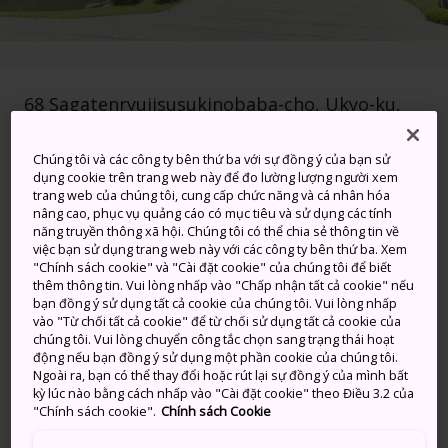
68 Sagatenryujisusukinobaba-cho, Ukyo-ku,
Kyoto-shi, Kyoto-fu
Chúng tôi và các công ty bên thứ ba với sự đồng ý của bạn sử
Xem trên Google Maps
dụng cookie trên trang web này để đo lường lượng người xem
trang web của chúng tôi, cung cấp chức năng và cá nhân hóa
Nhận Thông tin Quá cảnh
nâng cao, phục vụ quảng cáo có mục tiêu và sử dụng các tính
năng truyền thông xã hội. Chúng tôi có thể chia sẻ thông tin về
việc bạn sử dụng trang web này với các công ty bên thứ ba. Xem
"Chính sách cookie" và "Cài đặt cookie" của chúng tôi để biết
thêm thông tin. Vui lòng nhấp vào "Chấp nhận tất cả cookie" nếu
TỪ KHÓA
BẢN ĐỒ
bạn đồng ý sử dụng tất cả cookie của chúng tôi. Vui lòng nhấp
vào "Từ chối tất cả cookie" để từ chối sử dụng tất cả cookie của
chúng tôi. Vui lòng chuyển công tắc chọn sang trạng thái hoạt
Khu vườn của Chùa Tenryuji là
động nếu bạn đồng ý sử dụng một phần cookie của chúng tôi.
Ngoài ra, bạn có thể thay đổi hoặc rút lại sự đồng ý của mình bất
sự pha trộn tuyệt vời giữa
kỳ lúc nào bằng cách nhấp vào "Cài đặt cookie" theo Điều 3.2 của
"Chính sách cookie".
Chính sách Cookie
truyền thống quý tộc và văn