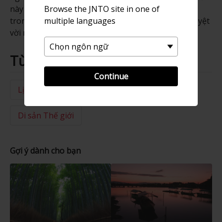
này được cho là ít thay đổi nhất và được coi là một
Browse the JNTO site in one of
trong những khu vườn cảnh quan truyền thống tuyệt
multiple languages
vời nhất của Nhật Bản.
Từ khóa
Continue
Lịch sử
Chùa
Chùa & Đền
Di sản Thế giới
Gợi ý dành cho bạn