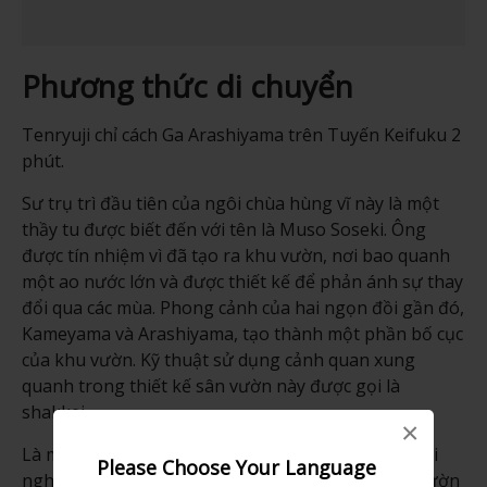
Phương thức di chuyển
Tenryuji chỉ cách Ga Arashiyama trên Tuyến Keifuku 2
phút.
Sư trụ trì đầu tiên của ngôi chùa hùng vĩ này là một
thầy tu được biết đến với tên là Muso Soseki. Ông
được tín nhiệm vì đã tạo ra khu vườn, nơi bao quanh
một ao nước lớn và được thiết kế để phản ánh sự thay
đổi qua các mùa. Phong cảnh của hai ngọn đồi gần đó,
Kameyama và Arashiyama, tạo thành một phần bố cục
của khu vườn. Kỹ thuật sử dụng cảnh quan xung
quanh trong thiết kế sân vườn này được gọi là
shakkei.
×
Là một trong số những khu vườn được thiết kế bởi
Please Choose Your Language
nghệ nhân làm vườn bậc thầy Muso Soseki, khu vườn