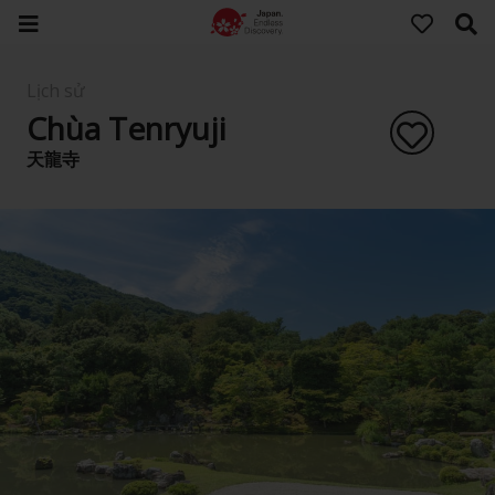
Lịch sử
Chùa Tenryuji
天龍寺